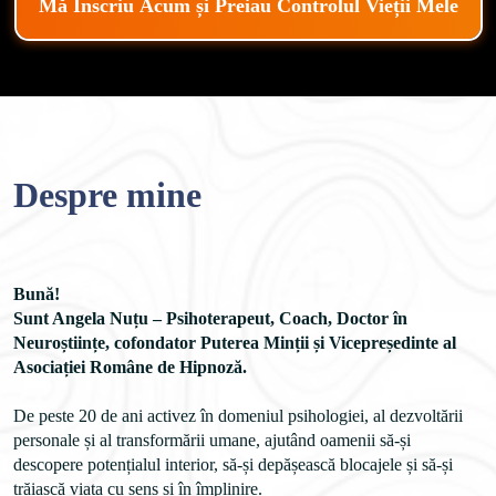
Mă Înscriu Acum și Preiau Controlul Vieții Mele
Despre mine
Bună!
Sunt Angela Nuțu – Psihoterapeut, Coach, Doctor în 
Neuroștiințe, cofondator Puterea Minții și Vicepreședinte al 
Asociației Române de Hipnoză.

De peste 20 de ani activez în domeniul psihologiei, al dezvoltării 
personale și al transformării umane, ajutând oamenii să-și 
descopere potențialul interior, să-și depășească blocajele și să-și 
trăiască viața cu sens și în împlinire.