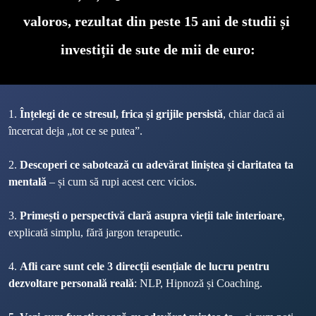
valoros, rezultat din peste 15 ani de studii și 
investiții de sute de mii de euro:
1. 
Înțelegi de ce stresul, frica și grijile persistă
, chiar dacă ai 
încercat deja „tot ce se putea”.
2. 
Descoperi ce sabotează cu adevărat liniștea și claritatea ta 
mentală
 – și cum să rupi acest cerc vicios.
3. 
Primești o perspectivă clară asupra vieții tale interioare
, 
explicată simplu, fără jargon terapeutic.
4. 
Afli care sunt cele 3 direcții esențiale de lucru pentru 
dezvoltare personală reală
: NLP, Hipnoză și Coaching.