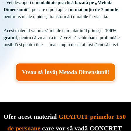
- Vei descoperi 
o modalitate practică bazată pe „Metoda 
Dimensiunii”
, pe care o poți aplica
 în mai puțin de 7 minute
 – 
pentru rezultate rapide și transformări durabile în viața ta.

Acest material valorează mii de euro, dar tu îl primești  
100% 
gratuit
, pentru că vreau ca tu să vezi că schimbarea profundă e 
posibilă și pentru tine — mai simplu decât ai fost făcut să crezi.
Vreau să Învăț Metoda Dimensiunii!
Ofer acest material 
GRATUIT primelor 150 
de persoane
 care vor să vadă CONCRET 