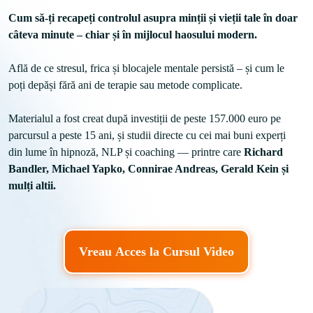
Cum să-ți recapeți controlul asupra minții și vieții tale în doar 
câteva minute – chiar și în mijlocul haosului modern.
Află de ce stresul, frica și blocajele mentale persistă – și cum le 
poți depăși fără ani de terapie sau metode complicate.
Materialul a fost creat după investiții de peste 157.000 euro pe 
parcursul a peste 15 ani, și studii directe cu cei mai buni experți 
din lume în hipnoză, NLP și coaching — printre care 
Richard 
Bandler, Michael Yapko, Connirae Andreas, Gerald Kein și 
mulți altii.
Vreau Acces la Cursul Video