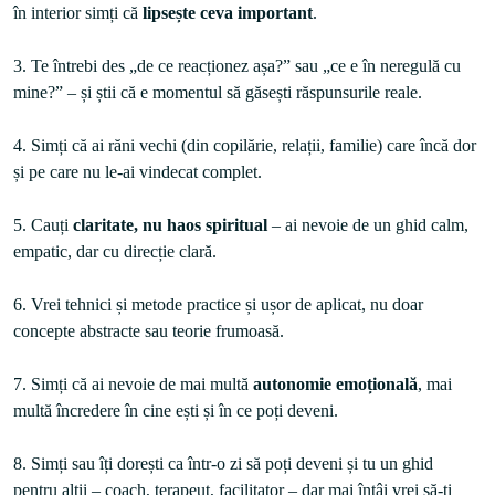
în interior simți că 
lipsește ceva important
.

3. Te întrebi des „de ce reacționez așa?” sau „ce e în neregulă cu 
mine?” – și știi că e momentul să găsești răspunsurile reale.

4. Simți că ai răni vechi (din copilărie, relații, familie) care încă dor 
și pe care nu le-ai vindecat complet.

5. Cauți 
claritate, nu haos spiritual 
– ai nevoie de un ghid calm, 
empatic, dar cu direcție clară.

6. Vrei tehnici și metode practice și ușor de aplicat, nu doar 
concepte abstracte sau teorie frumoasă.

7. Simți că ai nevoie de mai multă 
autonomie emoțională
, mai 
multă încredere în cine ești și în ce poți deveni.

8. Simți sau îți dorești ca într-o zi să poți deveni și tu un ghid 
pentru alții – coach, terapeut, facilitator – dar mai întâi vrei să-ți 