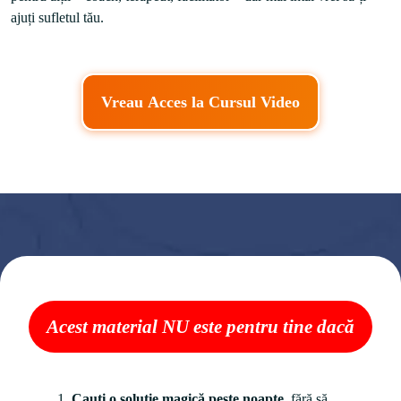
Vreau Acces la Cursul Video
Acest material NU este pentru tine dacă
1. 
Cauți o soluție magică peste noapte
, fără să 