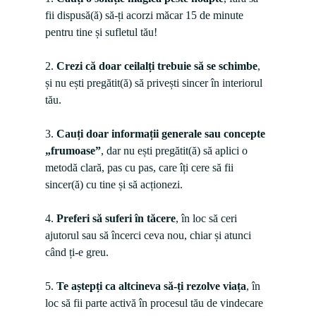
fii dispusă(ă) să-ți acorzi măcar 15 de minute 
pentru tine și sufletul tău!
2. 
Crezi că doar ceilalți trebuie să se schimbe
, 
și nu ești pregătit(ă) să privești sincer în interiorul 
tău.

3. 
Cauți doar informații generale sau concepte 
„frumoase”
, dar nu ești pregătit(ă) să aplici o 
metodă clară, pas cu pas, care îți cere să fii 
sincer(ă) cu tine și să acționezi.

4. 
Preferi să suferi în tăcere
, în loc să ceri 
ajutorul sau să încerci ceva nou, chiar și atunci 
când ți-e greu.

5. 
Te aștepți ca altcineva să-ți rezolve viața
, în 
loc să fii parte activă în procesul tău de vindecare 