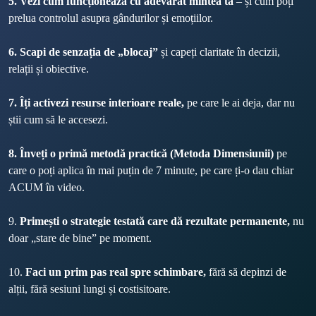
5. Vezi cum funcționează cu adevărat mintea ta
 – și cum poți 
prelua controlul asupra gândurilor și emoțiilor.
6. Scapi de senzația de „blocaj”
 și capeți claritate în decizii, 
relații și obiective.
7. Îți activezi resurse interioare reale,
 pe care le ai deja, dar nu 
știi cum să le accesezi.
8. Înveți o primă metodă practică (Metoda Dimensiunii)
 pe 
care o poți aplica în mai puțin de 7 minute, pe care ți-o dau chiar 
ACUM în video.
9. 
Primești o strategie testată care dă rezultate permanente,
 nu 
doar „stare de bine” pe moment.
10. 
Faci un prim pas real spre schimbare,
 fără să depinzi de 
alții, fără sesiuni lungi și costisitoare.