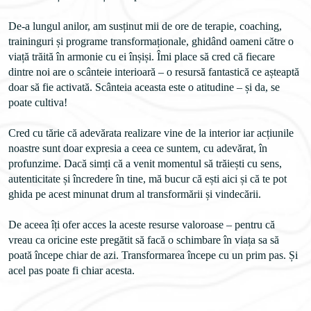
De-a lungul anilor, am susținut mii de ore de terapie, coaching, 
traininguri și programe transformaționale, ghidând oameni către o 
viață trăită în armonie cu ei înșiși. Îmi place să cred că fiecare 
dintre noi are o scânteie interioară – o resursă fantastică ce așteaptă 
doar să fie activată. Scânteia aceasta este o atitudine – și da, se 
poate cultiva!
Cred cu tărie că adevărata realizare vine de la interior iar acțiunile 
noastre sunt doar expresia a ceea ce suntem, cu adevărat, în 
profunzime. Dacă simți că a venit momentul să trăiești cu sens, 
autenticitate și încredere în tine, mă bucur că ești aici și că te pot 
ghida pe acest minunat drum al transformării și vindecării. 
De aceea îți ofer acces la aceste resurse valoroase – pentru că 
vreau ca oricine este pregătit să facă o schimbare în viața sa să 
poată începe chiar de azi. Transformarea începe cu un prim pas. Și 
acel pas poate fi chiar acesta.