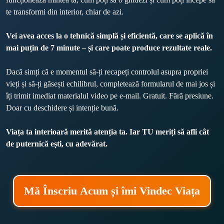
te transformi din interior, chiar de azi.
Vei avea acces la o tehnică simplă și eficientă, care se aplică în 
mai puțin de 7 minute – și care poate produce rezultate reale.
Dacă simți că e momentul să-ți recapeți controlul asupra propriei 
vieți și să-ți găsești echilibrul, completează formularul de mai jos și 
îți trimit imediat materialul video pe e-mail. Gratuit. Fără presiune. 
Doar cu deschidere și intenție bună.
Viața ta interioară merită atenția ta. Iar TU meriți să afli cât 
de puternică ești, cu adevărat.
Mă Înscriu Acum și îmi Vindec Viața