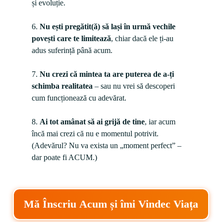
și evoluție.

6. 
Nu ești pregătit(ă) să lași în urmă vechile 
povești care te limitează
, chiar dacă ele ți-au 
adus suferință până acum.

7. 
Nu crezi că mintea ta are puterea de a-ți 
schimba realitatea
 – sau nu vrei să descoperi 
cum funcționează cu adevărat.

8. 
Ai tot amânat să ai grijă de tine
, iar acum 
încă mai crezi că nu e momentul potrivit. 
(Adevărul? Nu va exista un „moment perfect” – 
dar poate fi ACUM.)
Mă Înscriu Acum și îmi Vindec Viața