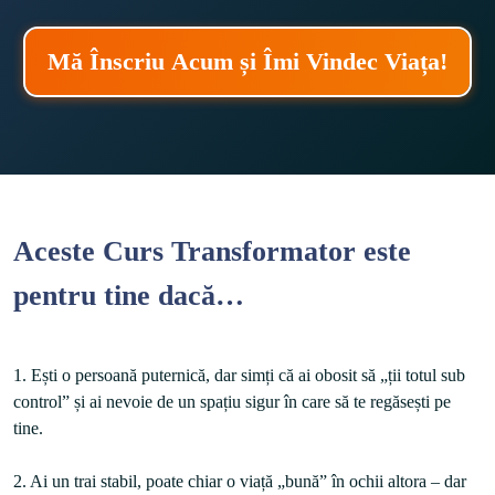
Mă Înscriu Acum și Îmi Vindec Viața!
Aceste Curs Transformator este
pentru tine dacă…
1. Ești o persoană puternică, dar simți că ai obosit să „ții totul sub 
control” și ai nevoie de un spațiu sigur în care să te regăsești pe 
tine.

2. Ai un trai stabil, poate chiar o viață „bună” în ochii altora – dar 