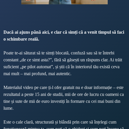
Dacă ai ajuns până aici, e clar că simți că a venit timpul să faci 
o schimbare reală.
Poate te-ai săturat să te simți blocată, confuză sau să te întrebi 
constant „de ce simt asta?”, fără să găsești un răspuns clar. Ai trăit 
suficient „pe pilot automat”, și știi că în interiorul tău există ceva 
mai mult – mai profund, mai autentic.
Materialul video pe care ți-l ofer gratuit nu e doar informație – este 
rezultatul a peste 15 ani de studii, mii de ore de lucru cu oameni ca 
tine și sute de mii de euro investiți în formare cu cei mai buni din 
lume.

Este o cale clară, structurată și blândă prin care să înțelegi cum 
funcționează mintea ta, cum poți să o ghidezi și cum poți începe să 