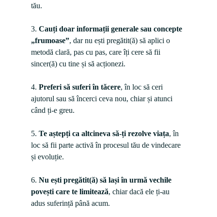
tău.

3. 
Cauți doar informații generale sau concepte 
„frumoase”
, dar nu ești pregătit(ă) să aplici o 
metodă clară, pas cu pas, care îți cere să fii 
sincer(ă) cu tine și să acționezi.

4. 
Preferi să suferi în tăcere
, în loc să ceri 
ajutorul sau să încerci ceva nou, chiar și atunci 
când ți-e greu.

5. 
Te aștepți ca altcineva să-ți rezolve viața
, în 
loc să fii parte activă în procesul tău de vindecare 
și evoluție.

6. 
Nu ești pregătit(ă) să lași în urmă vechile 
povești care te limitează
, chiar dacă ele ți-au 
adus suferință până acum.
