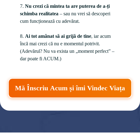
7. 
Nu crezi că mintea ta are puterea de a-ți 
schimba realitatea
 – sau nu vrei să descoperi 
cum funcționează cu adevărat.

8. 
Ai tot amânat să ai grijă de tine
, iar acum 
încă mai crezi că nu e momentul potrivit. 
(Adevărul? Nu va exista un „moment perfect” – 
dar poate fi ACUM.)
Mă Înscriu Acum și îmi Vindec Viața