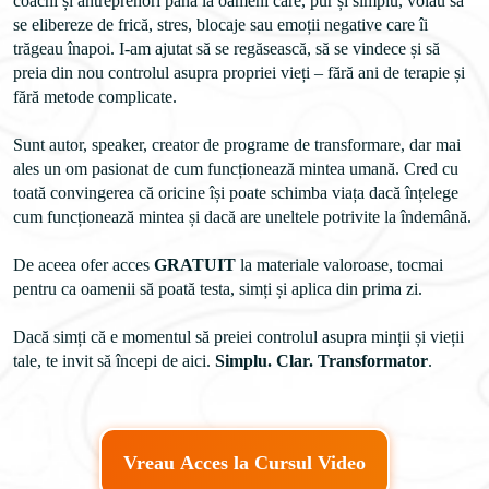
coachi și antreprenori până la oameni care, pur și simplu, voiau să 
se elibereze de frică, stres, blocaje sau emoții negative care îi 
trăgeau înapoi. I-am ajutat să se regăsească, să se vindece și să 
preia din nou controlul asupra propriei vieți – fără ani de terapie și 
fără metode complicate.
Sunt autor, speaker, creator de programe de transformare, dar mai 
ales un om pasionat de cum funcționează mintea umană. Cred cu 
toată convingerea că oricine își poate schimba viața dacă înțelege 
cum funcționează mintea și dacă are uneltele potrivite la îndemână. 

De aceea ofer acces 
GRATUIT
 la materiale valoroase, tocmai 
Dacă simți că e momentul să preiei controlul asupra minții și vieții 
tale, te invit să începi de aici. 
Simplu. Clar. Transformator
.
Vreau Acces la Cursul Video