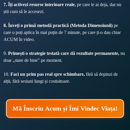
7. Îți activezi resurse interioare reale,
 pe care le ai deja, dar nu 
știi cum să le accesezi.
8. Înveți o primă metodă practică (Metoda Dimensiunii)
 pe 
care o poți aplica în mai puțin de 7 minute, pe care ți-o dau chiar 
ACUM în video.
9. 
Primești o strategie testată care dă rezultate permanente,
 nu 
doar „stare de bine” pe moment.
10. 
Faci un prim pas real spre schimbare,
 fără să depinzi de 
alții, fără sesiuni lungi și costisitoare.
Mă Înscriu Acum și Îmi Vindec Viața!