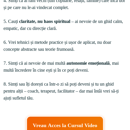
4. Simți că ai răni vechi (din copilărie, relații, familie) care încă dor 
și pe care nu le-ai vindecat complet.

5. Cauți 
claritate, nu haos spiritual 
– ai nevoie de un ghid calm, 
empatic, dar cu direcție clară.

6. Vrei tehnici și metode practice și ușor de aplicat, nu doar 
concepte abstracte sau teorie frumoasă.

7. Simți că ai nevoie de mai multă 
autonomie emoțională
, mai 
multă încredere în cine ești și în ce poți deveni.

8. Simți sau îți dorești ca într-o zi să poți deveni și tu un ghid 
pentru alții – coach, terapeut, facilitator – dar mai întâi vrei să-ți 
Vreau Acces la Cursul Video