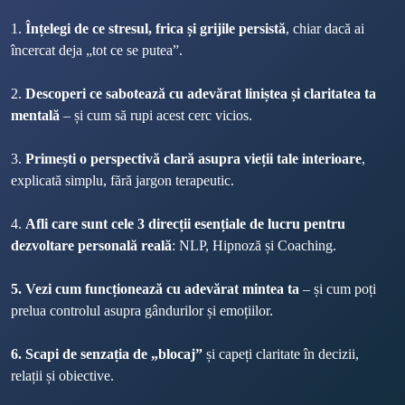
1. 
Înțelegi de ce stresul, frica și grijile persistă
, chiar dacă ai 
încercat deja „tot ce se putea”.
2. 
Descoperi ce sabotează cu adevărat liniștea și claritatea ta 
mentală
 – și cum să rupi acest cerc vicios.
3. 
Primești o perspectivă clară asupra vieții tale interioare
, 
explicată simplu, fără jargon terapeutic.
4. 
Afli care sunt cele 3 direcții esențiale de lucru pentru 
dezvoltare personală reală
: NLP, Hipnoză și Coaching.
5. Vezi cum funcționează cu adevărat mintea ta
 – și cum poți 
prelua controlul asupra gândurilor și emoțiilor.
6. Scapi de senzația de „blocaj”
 și capeți claritate în decizii, 
relații și obiective.