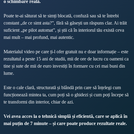
o schimbare reală.
Poate te-ai săturat să te simți blocată, confuză sau să te întrebi 
constant „de ce simt asta?”, fără să găsești un răspuns clar. Ai trăit 
suficient „pe pilot automat”, și știi că în interiorul tău există ceva 
mai mult – mai profund, mai autentic.
Materialul video pe care ți-l ofer gratuit nu e doar informație – este 
rezultatul a peste 15 ani de studii, mii de ore de lucru cu oameni ca 
tine și sute de mii de euro investiți în formare cu cei mai buni din 
lume.

Este o cale clară, structurată și blândă prin care să înțelegi cum 
funcționează mintea ta, cum poți să o ghidezi și cum poți începe să 
te transformi din interior, chiar de azi.
Vei avea acces la o tehnică simplă și eficientă, care se aplică în 
mai puțin de 7 minute – și care poate produce rezultate reale.