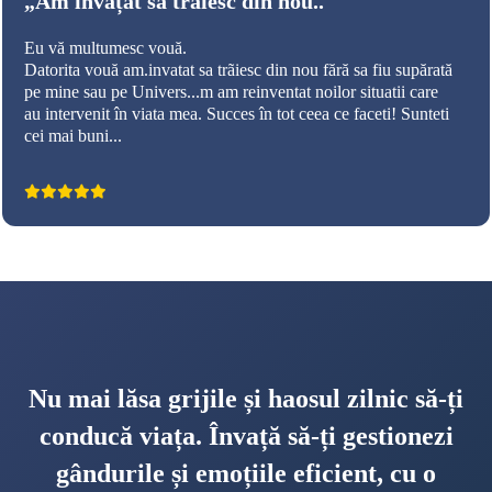
„Am învățat să trăiesc din nou.."
Eu vă multumesc vouă.
Datorita vouă am.invatat sa trãiesc din nou fără sa fiu supărată
pe mine sau pe Univers...m am reinventat noilor situatii care
au intervenit în viata mea. Succes în tot ceea ce faceti! Sunteti
cei mai buni...
Nu mai lăsa grijile și haosul zilnic să-ți
conducă viața. Învață să-ți gestionezi
gândurile și emoțiile eficient, cu o