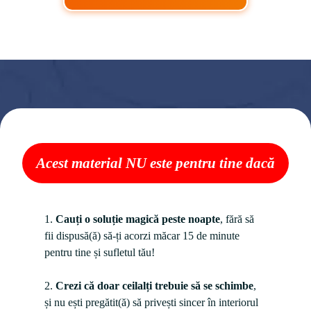
Acest material NU este pentru tine dacă
1. 
Cauți o soluție magică peste noapte
, fără să 
fii dispusă(ă) să-ți acorzi măcar 15 de minute 
pentru tine și sufletul tău!
2. 
Crezi că doar ceilalți trebuie să se schimbe
, 
și nu ești pregătit(ă) să privești sincer în interiorul 