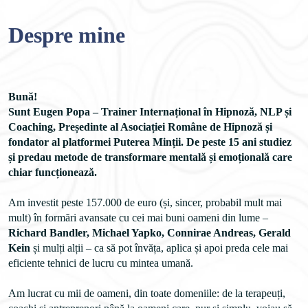
Despre mine
Bună!
Sunt Eugen Popa – Trainer Internațional în Hipnoză, NLP și 
Coaching, Președinte al Asociației Române de Hipnoză și 
fondator al platformei Puterea Minții. De peste 15 ani studiez 
și predau metode de transformare mentală și emoțională care 
Am investit peste 157.000 de euro (și, sincer, probabil mult mai 
mult) în formări avansate cu cei mai buni oameni din lume – 
Richard Bandler, Michael Yapko, Connirae Andreas, Gerald 
Kein
 și mulți alții – ca să pot învăța, aplica și apoi preda cele mai 
eficiente tehnici de lucru cu mintea umană.
Am lucrat cu mii de oameni, din toate domeniile: de la terapeuți, 