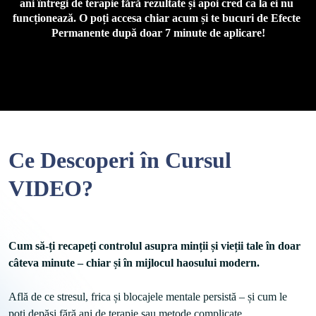
ani întregi de terapie fără rezultate și apoi cred ca la ei nu 
funcționează. O poți accesa chiar acum și te bucuri de Efecte 
Permanente după doar 7 minute de aplicare!
Ce Descoperi în Cursul
VIDEO?
Cum să-ți recapeți controlul asupra minții și vieții tale în doar 
câteva minute – chiar și în mijlocul haosului modern.
Află de ce stresul, frica și blocajele mentale persistă – și cum le 
poți depăși fără ani de terapie sau metode complicate.