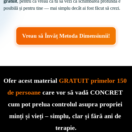
gratuit
, pentru că vreau ca tu să vezi că schimbarea profundă e 
posibilă și pentru tine — mai simplu decât ai fost făcut să crezi.
Vreau să Învăț Metoda Dimensiunii!
Ofer acest material 
GRATUIT primelor 150 
de persoane
 care vor să vadă CONCRET 
cum pot prelua controlul asupra propriei 
minți și vieți – simplu, clar și fără ani de 
terapie.
