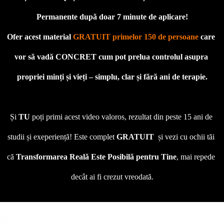
Permanente după doar 7 minute de aplicare!
Ofer acest material 
GRATUIT primelor 150 de persoane
 care 
vor să vadă CONCRET cum pot prelua controlul asupra 
propriei minți și vieți – simplu, clar și fără ani de terapie.

Și 
TU
 poți primi acest video valoros, rezultat din peste 15 ani de 
studii și exeperiență! Este complet 
GRATUIT
  și vezi cu ochii tăi 
că 
Transformarea Reală Este Posibilă
pentru Tine
, mai repede 
decât ai fi crezut vreodată.