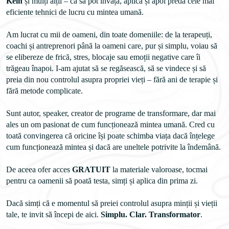
Kein
 și mulți alții – ca să pot învăța, aplica și apoi preda cele mai 
eficiente tehnici de lucru cu mintea umană.
Am lucrat cu mii de oameni, din toate domeniile: de la terapeuți, 
coachi și antreprenori până la oameni care, pur și simplu, voiau să 
se elibereze de frică, stres, blocaje sau emoții negative care îi 
trăgeau înapoi. I-am ajutat să se regăsească, să se vindece și să 
preia din nou controlul asupra propriei vieți – fără ani de terapie și 
fără metode complicate.
Sunt autor, speaker, creator de programe de transformare, dar mai 
ales un om pasionat de cum funcționează mintea umană. Cred cu 
toată convingerea că oricine își poate schimba viața dacă înțelege 
cum funcționează mintea și dacă are uneltele potrivite la îndemână. 

De aceea ofer acces 
GRATUIT
 la materiale valoroase, tocmai 
Dacă simți că e momentul să preiei controlul asupra minții și vieții 
tale, te invit să începi de aici. 
Simplu. Clar. Transformator
.