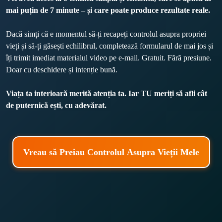
mai puțin de 7 minute – și care poate produce rezultate reale.
Dacă simți că e momentul să-ți recapeți controlul asupra propriei 
vieți și să-ți găsești echilibrul, completează formularul de mai jos și 
îți trimit imediat materialul video pe e-mail. Gratuit. Fără presiune. 
Doar cu deschidere și intenție bună.
Viața ta interioară merită atenția ta. Iar TU meriți să afli cât 
de puternică ești, cu adevărat.
Vreau să Preiau Controlul Asupra Vieții Mele