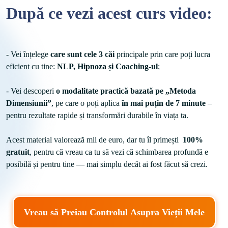
După ce vezi acest curs video:
- Vei înțelege 
care sunt cele 3 căi
 principale prin care poți lucra 
eficient cu tine: 
NLP, Hipnoza și Coaching-ul
;
- Vei descoperi 
o modalitate practică bazată pe „Metoda 
Dimensiunii”
, pe care o poți aplica
 în mai puțin de 7 minute
 – 
pentru rezultate rapide și transformări durabile în viața ta.

Acest material valorează mii de euro, dar tu îl primești  
100% 
gratuit
, pentru că vreau ca tu să vezi că schimbarea profundă e 
posibilă și pentru tine — mai simplu decât ai fost făcut să crezi.
Vreau să Preiau Controlul Asupra Vieții Mele