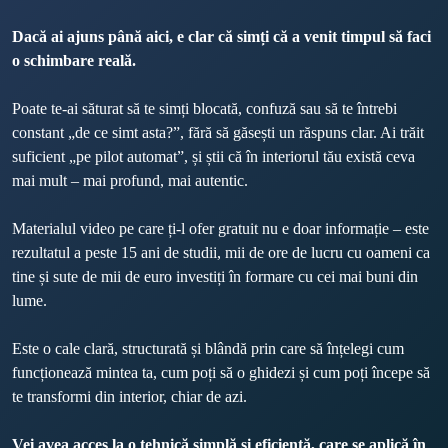
Dacă ai ajuns până aici, e clar că simți că a venit timpul să faci 
o schimbare reală.
Poate te-ai săturat să te simți blocată, confuză sau să te întrebi 
constant „de ce simt asta?”, fără să găsești un răspuns clar. Ai trăit 
suficient „pe pilot automat”, și știi că în interiorul tău există ceva 
mai mult – mai profund, mai autentic.
Materialul video pe care ți-l ofer gratuit nu e doar informație – este 
rezultatul a peste 15 ani de studii, mii de ore de lucru cu oameni ca 
tine și sute de mii de euro investiți în formare cu cei mai buni din 
lume.

Este o cale clară, structurată și blândă prin care să înțelegi cum 
funcționează mintea ta, cum poți să o ghidezi și cum poți începe să 
te transformi din interior, chiar de azi.
Vei avea acces la o tehnică simplă și eficientă, care se aplică în 