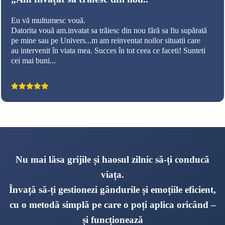
Eu vă multumesc vouă.
Datorita vouă am.invatat sa trãiesc din nou fără sa fiu supărată
pe mine sau pe Univers...m am reinventat noilor situatii care
au intervenit în viata mea. Succes în tot ceea ce faceti! Sunteti
cei mai buni...
Nu mai lăsa grijile și haosul zilnic să-ți conducă
viața.
Învață să-ți gestionezi gândurile și emoțiile eficient,
cu o metodă simplă pe care o poți aplica oricând –
și funcționează