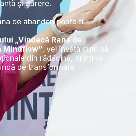
anță și durere.
na de abandon poate fi 
lui „Vindecă Rana de 
a Mindflow”
, vei învăța cum să 
ționale din rădăcină, printr-o 
undă de transformare 