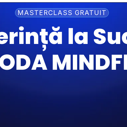
MASTERCLASS GRATUIT
erință la Su
ODA MIND