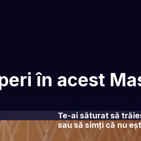
eri în acest Ma
Te-ai săturat să trăieș
sau să simți că nu eșt