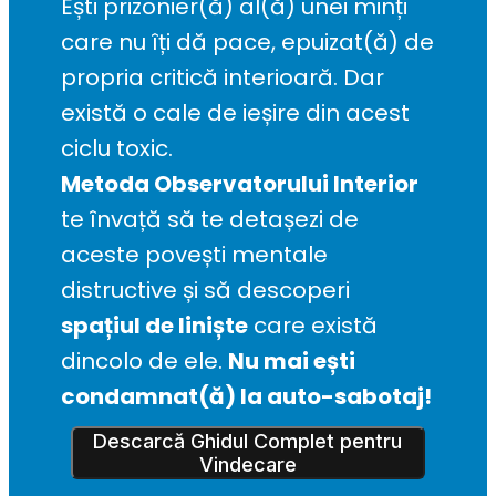
Ești prizonier(ă) al(ă) unei minți 
care nu îți dă pace, epuizat(ă) de 
propria critică interioară. Dar 
există o cale de ieșire din acest 
ciclu toxic.
Metoda Observatorului Interior
te învață să te detașezi de 
aceste povești mentale 
distructive și să descoperi 
spațiul de liniște
 care există 
dincolo de ele. 
Nu mai ești 
condamnat(ă) la auto-sabotaj!
Descarcă Ghidul Complet pentru
Vindecare