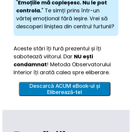
"
Emoțiile mă copleșesc. Nu le pot 
controla.
" Te simți prins într-un 
vârtej emoțional fără ieșire. Vrei să 
descoperi liniștea din centrul furtunii?
Aceste stări îți fură prezentul și îți 
sabotează viitorul. Dar 
NU ești 
condamnat
! Metoda Observatorului 
Interior îți arată calea spre eliberare.
Descarcă ACUM eBook-ul și
Eliberează-te!