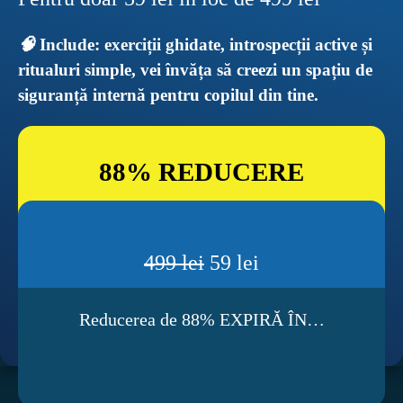
🧠 
Include: exerciții ghidate, introspecții active și 
ritualuri simple, vei învăța să creezi un spațiu de 
siguranță internă pentru copilul din tine.
88% REDUCERE
499 lei
 59 lei
Reducerea de 88% EXPIRĂ ÎN…