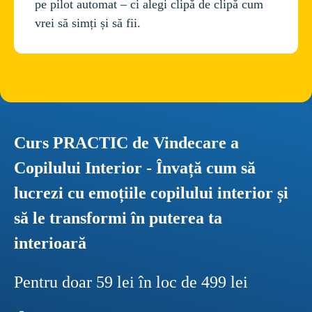
pe pilot automat – ci alegi clipă de clipă cum 
Curs PRACTIC de Vindecare a 
Copilului Interior - Învață cum să 
lucrezi cu emoțiile copilului interior și 
să le transformi în puterea ta 
interioară
Pentru doar 59 lei în loc de 499 lei