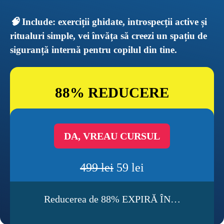
🧠 
Include: exerciții ghidate, introspecții active și 
ritualuri simple, vei învăța să creezi un spațiu de 
siguranță internă pentru copilul din tine.
88% REDUCERE
DA, VREAU CURSUL
499 lei
 59 lei
Reducerea de 88% EXPIRĂ ÎN…