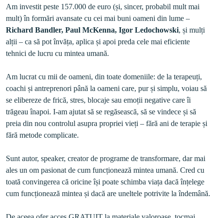
Am investit peste 157.000 de euro (și, sincer, probabil mult mai 
mult) în formări avansate cu cei mai buni oameni din lume – 
Richard Bandler, Paul McKenna, Igor Ledochowski
, și mulți 
alții – ca să pot învăța, aplica și apoi preda cele mai eficiente 
Am lucrat cu mii de oameni, din toate domeniile: de la terapeuți, 
coachi și antreprenori până la oameni care, pur și simplu, voiau să 
se elibereze de frică, stres, blocaje sau emoții negative care îi 
trăgeau înapoi. I-am ajutat să se regăsească, să se vindece și să 
preia din nou controlul asupra propriei vieți – fără ani de terapie și 
Sunt autor, speaker, creator de programe de transformare, dar mai 
ales un om pasionat de cum funcționează mintea umană. Cred cu 
toată convingerea că oricine își poate schimba viața dacă înțelege 
cum funcționează mintea și dacă are uneltele potrivite la îndemână. 

De aceea ofer acces GRATUIT la materiale valoroase, tocmai 