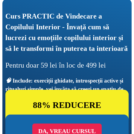
Curs PRACTIC de Vindecare a 
Copilului Interior - Învață cum să 
lucrezi cu emoțiile copilului interior și 
să le transformi în puterea ta interioară
Pentru doar 59 lei în loc de 499 lei
🧠 
Include: exerciții ghidate, introspecții active și 
ritualuri simple, vei învăța să creezi un spațiu de 
siguranță internă pentru copilul din tine.
88% REDUCERE
DA, VREAU CURSUL