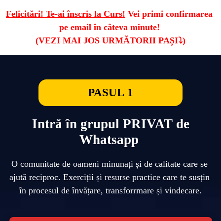
Felicitări! Te-ai înscris la Curs!
 Vei primi confirmarea 
pe email în câteva minute! 
PASUL 1
Intră în grupul PRIVAT de
Whatsapp
O comunitate de oameni minunați și de calitate care se 
ajută reciproc. Exerciții și resurse practice care te susțin 
în procesul de învățare, transforrmare și vindecare.