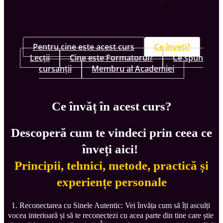
Pentru cine este acest curs
Ce înveți?
Lecții
Cine este Formatorul?
Ce spun
cursanții
Membru al Academiei
Ce învăț în acest curs?
Descoperă cum te vindeci prin ceea ce
înveți aici!
Principii, tehnici, metode, practică și
experiențe personale
1. Reconectarea cu Sinele Autentic: Vei învăța cum să îți asculți 
vocea interioară și să te reconectezi cu acea parte din tine care știe 