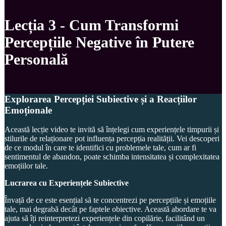
Lecția 3 - Cum Transformi
Percepțiile Negative în Putere
Personală
Explorarea Percepției Subiective și a Reacțiilor
Emoționale
Această lecție video te invită să înțelegi cum experiențele timpurii și
stilurile de relaționare pot influența percepția realității. Vei descoperi
de ce modul în care te identifici cu problemele tale, cum ar fi
sentimentul de abandon, poate schimba intensitatea și complexitatea
emoțiilor tale.
Lucrarea cu Experiențele Subiective
Învață de ce este esențial să te concentrezi pe percepțiile și emoțiile
tale, mai degrabă decât pe faptele obiective. Această abordare te va
ajuta să îți reinterpretezi experiențele din copilărie, facilitând un