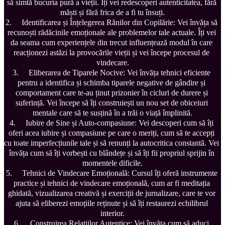
să simtă bucuria pură a vieții. Îți vei redescoperi autenticitatea, fără 
măști și fără frica de a fi tu însuți.

2.	Identificarea și Înțelegerea Rănilor din Copilărie: Vei învăța să 
recunoști rădăcinile emoționale ale problemelor tale actuale. Îți vei 
da seama cum experiențele din trecut influențează modul în care 
reacționezi astăzi la provocările vieții și vei începe procesul de 
vindecare.

3.	Eliberarea de Tiparele Nocive: Vei învăța tehnici eficiente 
pentru a identifica și schimba tiparele negative de gândire și 
comportament care te-au ținut prizonier în cicluri de durere și 
suferință. Vei începe să îți construiești un nou set de obiceiuri 
mentale care să te susțină în a trăi o viață împlinită.

4.	Iubire de Sine și Auto-compasiune: Vei descoperi cum să îți 
oferi acea iubire și compasiune pe care o meriți, cum să te accepți 
cu toate imperfecțiunile tale și să renunți la autocritica constantă. Vei 
învăța cum să îți vorbești cu blândețe și să îți fii propriul sprijin în 
momentele dificile.

5.	Tehnici de Vindecare Emoțională: Cursul îți oferă instrumente 
practice și tehnici de vindecare emoțională, cum ar fi meditația 
ghidată, vizualizarea creativă și exerciții de jurnalizare, care te vor 
ajuta să eliberezi emoțiile reținute și să îți restaurezi echilibrul 
interior.

6.	Construirea Relațiilor Autentice: Vei învăța cum să aduci 