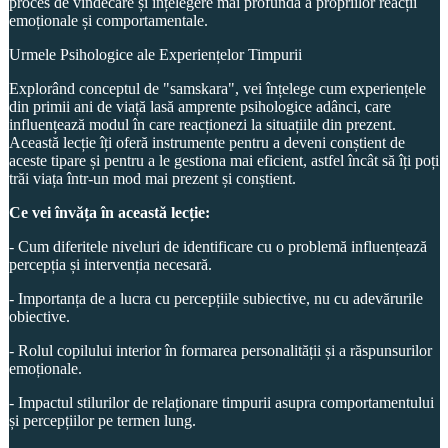
proces de vindecare și înțelegere mai profundă a propriilor reacții
emoționale și comportamentale.
Urmele Psihologice ale Experiențelor Timpurii
Explorând conceptul de "samskara", vei înțelege cum experiențele
din primii ani de viață lasă amprente psihologice adânci, care
influențează modul în care reacționezi la situațiile din prezent.
Această lecție îți oferă instrumente pentru a deveni conștient de
aceste tipare și pentru a le gestiona mai eficient, astfel încât să îți poți
trăi viața într-un mod mai prezent și conștient.
Ce vei învăța în această lecție:
- Cum diferitele niveluri de identificare cu o problemă influențează
percepția și intervenția necesară.
- Importanța de a lucra cu percepțiile subiective, nu cu adevărurile
obiective.
- Rolul copilului interior în formarea personalității și a răspunsurilor
emoționale.
- Impactul stilurilor de relaționare timpurii asupra comportamentului
și percepțiilor pe termen lung.