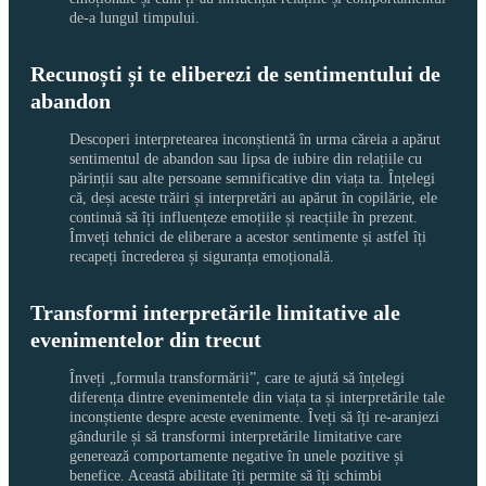
de-a lungul timpului.
Recunoști și te eliberezi de sentimentului de
abandon
Descoperi interpretearea inconștientă în urma căreia a apărut 
sentimentul de abandon sau lipsa de iubire din relațiile cu 
părinții sau alte persoane semnificative din viața ta. Înțelegi 
că, deși aceste trăiri și interpretări au apărut în copilărie, ele 
continuă să îți influențeze emoțiile și reacțiile în prezent. 
Îmveți tehnici de eliberare a acestor sentimente și astfel îți 
recapeți încrederea și siguranța emoțională.
Transformi interpretările limitative ale
evenimentelor din trecut
Înveți „formula transformării”, care te ajută să înțelegi 
diferența dintre evenimentele din viața ta și interpretările tale 
inconștiente despre aceste evenimente. Îveți să îți re-aranjezi 
gândurile și să transformi interpretările limitative care 
generează comportamente negative în unele pozitive și 
benefice. Această abilitate îți permite să îți schimbi 