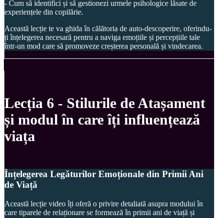
- Cum să identifici și să gestionezi urmele psihologice lăsate de
experiențele din copilărie.
Această lecție te va ghida în călătoria de auto-descoperire, oferindu-
ți înțelegerea necesară pentru a naviga emoțiile și percepțiile tale
într-un mod care să promoveze creșterea personală și vindecarea.
Lecția 6 - Stilurile de Atașament
și modul în care îți influențează
viața
Înțelegerea Legăturilor Emoționale din Primii Ani
de Viață
Această lecție video îți oferă o privire detaliată asupra modului în
care tiparele de relaționare se formează în primii ani de viață și