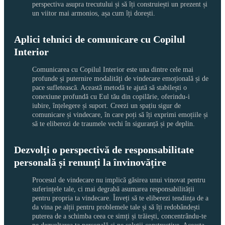
perspectiva asupra trecutului și să îți construiești un prezent și 
un viitor mai armonios, așa cum îți dorești.
Aplici tehnici de comunicare cu Copilul
Interior
Comunicarea cu Copilul Interior este una dintre cele mai 
profunde și puternire modalități de vindecare emoțională și de 
pace sufletească. Această metodă te ajută să stabilești o 
conexiune profundă cu Eul tău din copilărie, oferindu-i 
iubire, înțelegere și suport. Creezi un spațiu sigur de 
comunicare și vindecare, în care poți să îți exprimi emoțiile și 
să te eliberezi de traumele vechi în siguranță și pe deplin.
Dezvolți o perspectivă de responsabilitate
personală și renunți la învinovățire
Procesul de vindecare nu implică găsirea unui vinovat pentru 
suferințele tale, ci mai degrabă asumarea responsabilității 
pentru propria ta vindecare. Înveți să te eliberezi tendința de a 
da vina pe alții pentru problemele tale și să îți redobândești 
puterea de a schimba ceea ce simți și trăiești, concentrându-te 