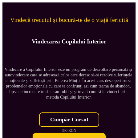
Vindecă trecutul și bucură-te de o viață fericită
Vindecarea Copilului Interior
Vindecare a Copilului Interior este un program de dezvoltare personală și 
autovindecare care se adresează celor care doresc să-și rezolve suferințele 
emoționale și sufletești prin Puterea Minții. În acest curs descoperi sursa 
problemelor emoționale cu care te confrunți azi cum teama de abandon, 
lipsa de încredere în sine sau fobii și și înveți cum să le vindeci prin 
metoda Copilului Interior.
Cumpăr Cursul
399 RON