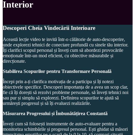
Interior
Descoperi Cheia Vindecării Interioare
Această lecție video te invită într-o călătorie de auto-descoperire,
unde explorezi tehnici de conectare profundă cu sinele tău interior.
Îți clarifici scopul personal și înveți cum să abordezi provocările
emoționale într-un mod eficient, cu obiective măsurabile și
direcționate.
Stabilirea Scopurilor pentru Transformare Personală
Începi prin a-ți clarifica motivația de a participa și îți notezi
obiectivele specifice. Descoperi importanța de a avea un scop clar,
fie că îți dorești să rezolvi probleme personale, să înveți tehnici noi
sau pur și simplu să explorezi. Definirea scopurilor te ajută să
urmărești progresul și să îți evaluezi realizările.
Măsurarea Progresului și Îmbunătățirea Constantă
Înveți cum să folosești instrumente de auto-evaluare pentru a
monitoriza schimbările și progresul personal. Ești ghidat să măsori
intensitatea emoțiilor pe o scară de la 0 la 10, să compari situații