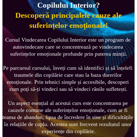
Copilului Interior?
Descoperă principalele cauze ale
suferințelor emoționale!
Cursul Vindecarea Copilului Interior este un program de 
autovindecare care se concentrează pe vindecarea 
suferințelor emoționale profunde prin puterea minții.
Pe parcursul cursului, înveți cum să identifici și să înțelefi 
traumele din copilărie care stau la baza durerilor 
emoționale. Prin tehnici simple și accesibile, descoperi 
cum poți să-ți vindeci sau să vindeci rănile sufletești.

Un aspect esențial al acestui curs este concentrarea pe 
cauzele comune ale suferințelor emoționale, cum ar fi 
teama de abandon, lipsa de încredere în sine și dificultățile 
în relațiile de cuplu. Acestea sunt frecvent rezultatul unor 
experiențe din copilărie.
