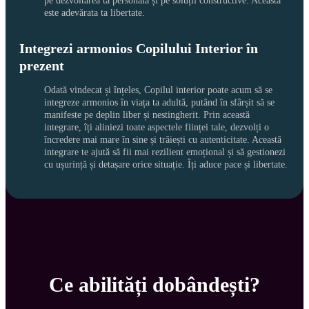
pe dezvoltarea ta personală și pe soluții constructive. Aceasta 
este adevărata ta libertate.
Integrezi armonios Copilului Interior în
prezent
Odată vindecat și înțeles, Copilul interior poate acum să se 
integreze armonios în viața ta adultă, putând în sfârșit să se 
manifeste pe deplin liber și nestingherit. Prin această 
integrare, îți aliniezi toate aspectele ființei tale, dezvolți o 
încredere mai mare în sine și trăiești cu autenticitate. Această 
integrare te ajută să fii mai rezilient emoțional și să gestionezi 
cu ușurință și detașare orice situație. Îți aduce pace și libertate.
Ce abilități dobândești?