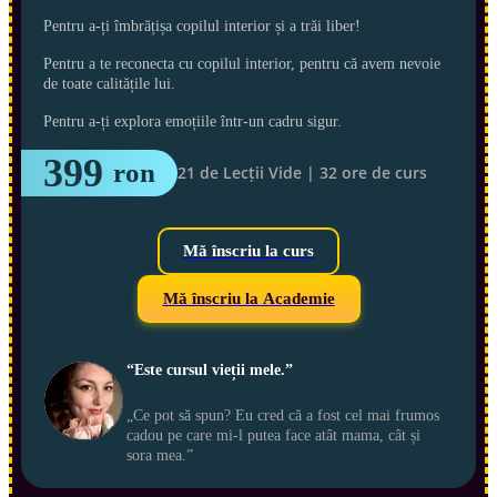
Pentru a-ți îmbrățișa copilul interior și a trăi liber!
Pentru a te reconecta cu copilul interior, pentru că avem nevoie
de toate calitățile lui.
Pentru a-ți explora emoțiile într-un cadru sigur.
399 
ron
21 de Lecții Vide | 32 ore de curs
Mă înscriu la curs
Mă înscriu la Academie
“Este cursul vieții mele.”
„Ce pot să spun? Eu cred că a fost cel mai frumos 
cadou pe care mi-l putea face atât mama, cât și 
sora mea.”