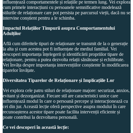
influențează comportamentele și relațiile pe termen lung. Vei explora
cum primele interacțiuni cu persoanele semnificative modelează
stilurile de relaționare care pot persista pe parcursul vieții, dacă nu se
intervine conștient pentru a le schimba.
Impactul Relațiilor Timpurii asupra Comportamentului
Adulților
Află cum diferitele tipuri de relaționare se transmit de la o generație
la alta și cum acestea pot fi influențate de mediul familial. Vei
descoperi importanța înțelegerii și identificării propriilor tipare de
relaționare, pentru a putea dezvolta relații sănătoase și echilibrate.
Vei învăța despre importanța intervențiilor conștiente în modificarea
tiparelor învățate.
Diversitatea Tiparelor de Relaționare și Implicațiile Lor
Vei explora cele patru stiluri de relaționare majore: securizat, anxios,
evitant și dezorganizat. Fiecare stil are caracteristici unice care
influențează modul în care o persoană percepe și interacționează cu
cei din jur. Această lecție oferă perspective asupra modului în care
recunoașterea acestor tipare poate facilita intervenții eficiente și
poate contribui la dezvoltarea personală.
Ce vei descoperi în această lecție: