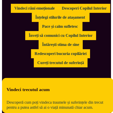
Vindeci răni emoționale
Descoperi Copilul Interior
Înțelegi stilurile de atașament 
Pace și calm sufletesc 
Înveți să comunici cu Copilul Interior
Întărești stima de sine
Redescoperi bucuria copilăriei
Cureți trecutul de suferință
Vindeci trecutul acum
Descoperă cum poți vindeca traumele și suferințele din trecut 
pentru a putea astfel să ai o viață minunată chiar acum.