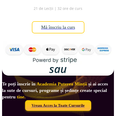
21 de Lecții | 32 ore de curs
Mă înscriu la curs
sau
Te poți înscrie în 
Academia Puterea Minții
 și ai acces 
la sute de cursuri, programe și ședințe create special 
pentru 
tine.
Vreau Acces la Toate Cursurile