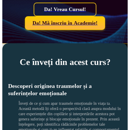
Da! Vreau Cursul!
Da! Mă înscriu în Academie!
Ce înveți din acest curs?
Descoperi originea traumelor și a
suferințelor emoționale
Înveți de ce și cum apar traumele emoționale în viața ta. 
Această metodă îți oferă o perspectivă clară asupra modului în 
care experiențele din copilărie și interpretările acestora pot 
genera suferințe și blocaje emoționale în prezent. Prin această 
înțelegere, poți identifica rădăcinile problemelor tale 
emoționale și cum ți-au influențat relațiile și comportamentul 