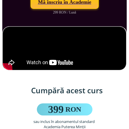
Mă înscriu în Academie
299 RON / Lună
Cumpără acest curs
399
 RON
sau inclus în abonamentul standard 
Academia Puterea Minții