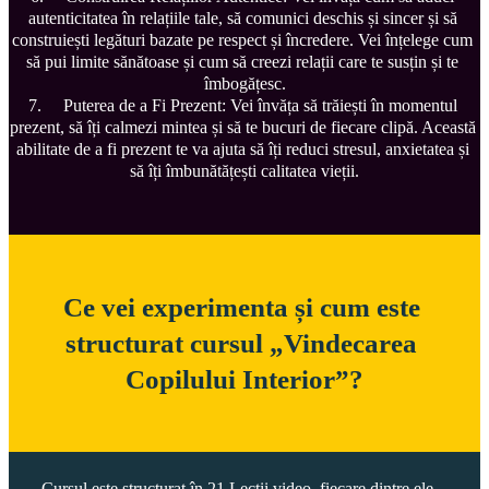
autenticitatea în relațiile tale, să comunici deschis și sincer și să 
construiești legături bazate pe respect și încredere. Vei înțelege cum 
să pui limite sănătoase și cum să creezi relații care te susțin și te 
îmbogățesc.

7.	Puterea de a Fi Prezent: Vei învăța să trăiești în momentul 
prezent, să îți calmezi mintea și să te bucuri de fiecare clipă. Această 
abilitate de a fi prezent te va ajuta să îți reduci stresul, anxietatea și 
să îți îmbunătățești calitatea vieții.
Ce vei experimenta și cum este 
structurat cursul „Vindecarea 
Cursul este structurat în 21 Lecții video, fiecare dintre ele