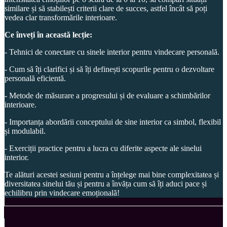
similare și să stabilești criterii clare de succes, astfel încât să poți
vedea clar transformările interioare.
Ce înveți în această lecție:
- Tehnici de conectare cu sinele interior pentru vindecare personală.
- Cum să îți clarifici și să îți definești scopurile pentru o dezvoltare
personală eficientă.
- Metode de măsurare a progresului și de evaluare a schimbărilor
interioare.
- Importanța abordării conceptului de sine interior ca simbol, flexibil
și modulabil.
- Exerciții practice pentru a lucra cu diferite aspecte ale sinelui
interior.
Te alături acestei sesiuni pentru a înțelege mai bine complexitatea și
diversitatea sinelui tău și pentru a învăța cum să îți aduci pace și
echilibru prin vindecare emoțională!