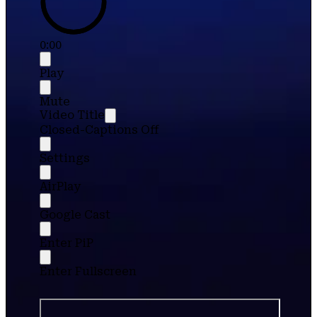
0:00
Play
Mute
Video Title
Closed-Captions Off
Settings
AirPlay
Google Cast
Enter PiP
Enter Fullscreen