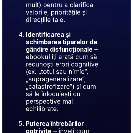
mult) pentru a clarifica 
valorile, prioritățile și 
direcțiile tale.
Identificarea și 
schimbarea tiparelor de 
gândire disfuncționale
 – 
ebookul îți arată cum să 
recunoști erori cognitive 
(ex. „totul sau nimic”, 
„suprageneralizare”, 
„catastrofizare”) și cum 
să le înlocuiești cu 
perspective mai 
echilibrate.
Puterea întrebărilor 
potrivite
 – înveți cum 