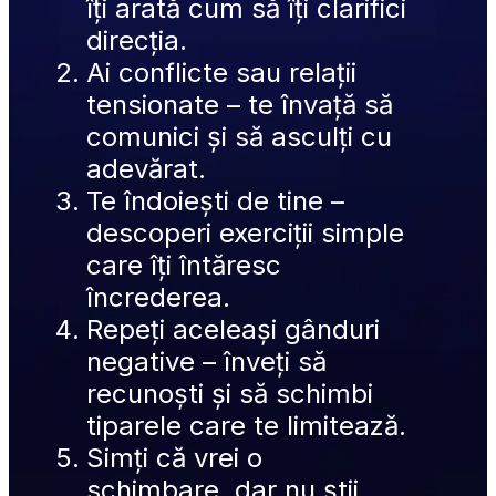
îți arată cum să îți clarifici 
direcția.
Ai conflicte sau relații 
tensionate – te învață să 
comunici și să asculți cu 
adevărat.
Te îndoiești de tine – 
descoperi exerciții simple 
care îți întăresc 
încrederea.
Repeți aceleași gânduri 
negative – înveți să 
recunoști și să schimbi 
tiparele care te limitează.
Simți că vrei o 
schimbare, dar nu știi 