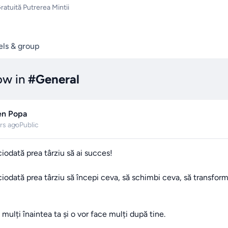
atuită Putrerea Mintii
ls & group
ow in
#
General
en Popa
rs ago
Public
iodată prea târziu să ai succes!

iodată prea târziu să începi ceva, să schimbi ceva, să transformi
mulți înaintea ta și o vor face mulți după tine.
