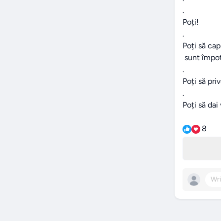
.

Poți!

.

Poți să capi
 sunt împotriva ta.

.

Poți să pri
.

Poți să dai
8