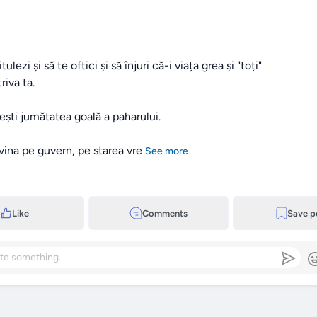
tulezi și să te oftici și să înjuri că-i viața grea și "toți"

vești jumătatea goală a paharului.

 vina pe guvern, pe starea vre
See more
Like
Comments
Save p