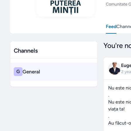
Comunitate Gr
Feed
Channe
You're n
Channels
Eug
G
General
2 yea
Nu este nic
.

Nu este nic
viața ta!

.

Au făcut-o 
.
