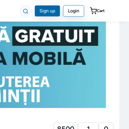
Sign up
Login
Cart
8500
1
0