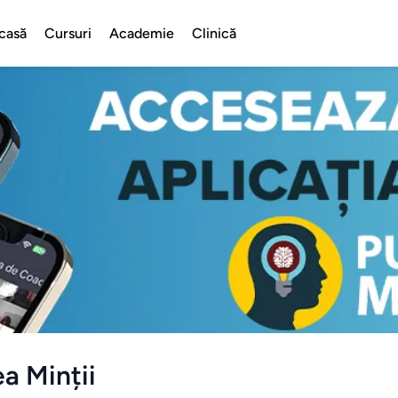
casă
Cursuri
Academie
Clinică
a Minții