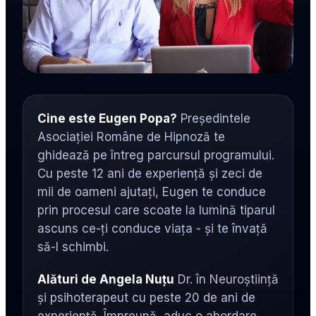
Cine este Eugen Popa?
Președintele
Asociației Române de Hipnoză te
ghidează pe întreg parcursul programului.
Cu peste 12 ani de experiență și zeci de
mii de oameni ajutați, Eugen te conduce
prin procesul care scoate la lumină tiparul
ascuns ce-ți conduce viața - și te învață
să-l schimbi.
Alături de Angela Nuțu
Dr. în Neuroștiință
și psihoterapeut cu peste 20 de ani de
experiență. Împreună, aduc o abordare