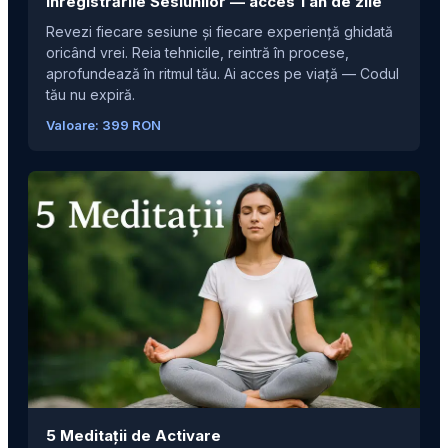
Înregistrările Sesiunilor — acces 1 an de zile
Revezi fiecare sesiune și fiecare experiență ghidată
oricând vrei. Reia tehnicile, reintră în procese,
aprofundează în ritmul tău. Ai acces pe viață — Codul
tău nu expiră.
Valoare: 399 RON
5 Meditații de Activare