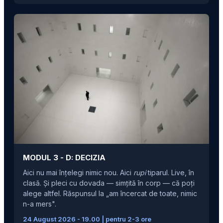
MODUL 3 -
D: DECIZIA
Aici nu mai înțelegi nimic nou. Aici
rupi
tiparul. Live, în
clasă. Și pleci cu dovada — simțită în corp — că poți
alege altfel. Răspunsul la „am încercat de toate, nimic
n-a mers".
24 August 2026 - 19.00 | pentru 2-3 ore