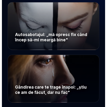
Autosabotajul: „mă opresc fix când
încep să-mi meargă bine"
Gândirea care te trage înapoi: „știu
ce am de făcut, dar nu fac"