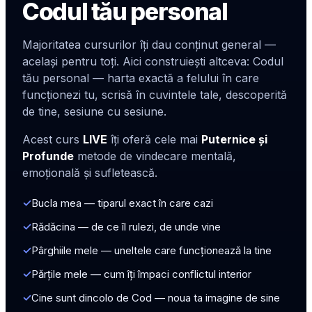
Codul tău personal
Majoritatea cursurilor îți dau conținut general —
același pentru toți. Aici construiești altceva: Codul
tău personal — harta exactă a felului în care
funcționezi tu, scrisă în cuvintele tale, descoperită
de tine, sesiune cu sesiune.
Acest curs
LIVE
îți oferă cele mai
Puternice și
Profunde
metode de vindecare mentală,
emoțională și sufletească.
✓
Bucla mea — tiparul exact în care cazi
✓
Rădăcina — de ce îl rulezi, de unde vine
✓
Pârghiile mele — uneltele care funcționează la tine
✓
Părțile mele — cum îți împaci conflictul interior
✓
Cine sunt dincolo de Cod — noua ta imagine de sine