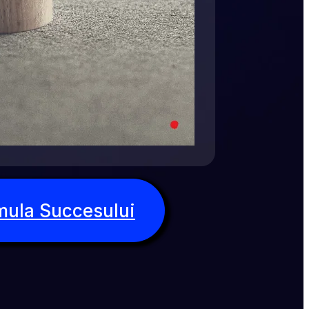
mula Succesului