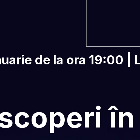
nuarie de la ora 19:00 | 
coperi în 