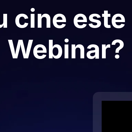
 cine este 
Webinar?