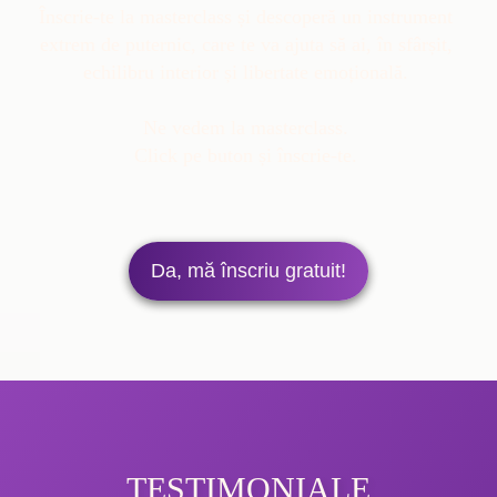
Înscrie-te la masterclass și descoperă un instrument 
extrem de puternic, care te va ajuta să ai, în sfârșit, 
echilibru interior și libertate emoțională. 

Ne vedem la masterclass. 
Da, mă înscriu gratuit!
TESTIMONIALE