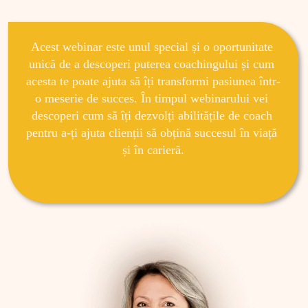
Acest webinar este unul special și o oportunitate 
unică de a descoperi puterea coachingului și cum 
acesta te poate ajuta să îți transformi pasiunea într-
o meserie de succes. În timpul webinarului vei 
descoperi cum să îți dezvolți abilitățile de coach 
pentru a-ți ajuta clienții să obțină succesul în viață 
și în carieră.