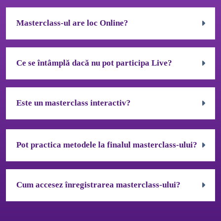
Masterclass-ul are loc Online?
Accordion body 0
Ce se întâmplă dacă nu pot participa Live?
Accordion body 1
Este un masterclass interactiv?
Accordion body 2
Pot practica metodele la finalul masterclass-ului?
Accordion body 0
Cum accesez înregistrarea masterclass-ului?
Accordion body 1