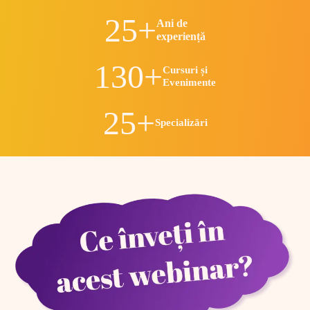
25+
Ani de
experiență
130+
Cursuri și
Evenimente
25+
Specializări