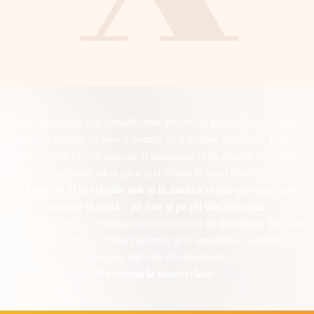
Una dintre cele mai semnificative provocări pentru fiecare dintre
noi este nevoia de sens și dorința de împlinire adevărată: să faci
ceea ce simți că este autentic și important, și să atingi o conexiune
profundă, să ai pace și echilibru în acest proces.
Să poți să fii în relațiile tale și în munca ta într-un mod care
vindecă și ajută – pe tine și pe cei din juru ltău.
Descoperă cum să te conectezi mai profund cu adevăratul tău spirit
– pentru a trăi și a munci autentic și în armonie cu valorile și
dorințele tale cele mai profunde.
Ne vedem la masterclass!