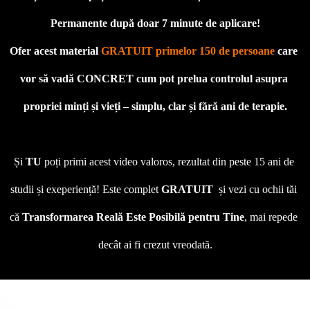
Permanente după doar 7 minute de aplicare!
Ofer acest material 
GRATUIT primelor 150 de persoane
 care 
vor să vadă CONCRET cum pot prelua controlul asupra 
propriei minți și vieți – simplu, clar și fără ani de terapie.

Și 
TU
 poți primi acest video valoros, rezultat din peste 15 ani de 
studii și exeperiență! Este complet 
GRATUIT
  și vezi cu ochii tăi 
că 
Transformarea Reală Este Posibilă
pentru Tine
, mai repede 
decât ai fi crezut vreodată.