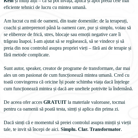
Kein
 și mulți alții – ca să pot învăța, aplica și apoi preda cele mai 
eficiente tehnici de lucru cu mintea umană.
Am lucrat cu mii de oameni, din toate domeniile: de la terapeuți, 
coachi și antreprenori până la oameni care, pur și simplu, voiau să 
se elibereze de frică, stres, blocaje sau emoții negative care îi 
trăgeau înapoi. I-am ajutat să se regăsească, să se vindece și să 
preia din nou controlul asupra propriei vieți – fără ani de terapie și 
fără metode complicate.
Sunt autor, speaker, creator de programe de transformare, dar mai 
ales un om pasionat de cum funcționează mintea umană. Cred cu 
toată convingerea că oricine își poate schimba viața dacă înțelege 
cum funcționează mintea și dacă are uneltele potrivite la îndemână. 

De aceea ofer acces 
GRATUIT
 la materiale valoroase, tocmai 
Dacă simți că e momentul să preiei controlul asupra minții și vieții 
tale, te invit să începi de aici. 
Simplu. Clar. Transformator
.