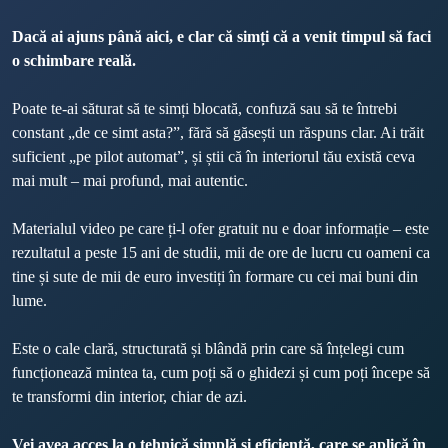
Dacă ai ajuns până aici, e clar că simți că a venit timpul să faci 
o schimbare reală.
Poate te-ai săturat să te simți blocată, confuză sau să te întrebi 
constant „de ce simt asta?”, fără să găsești un răspuns clar. Ai trăit 
suficient „pe pilot automat”, și știi că în interiorul tău există ceva 
mai mult – mai profund, mai autentic.
Materialul video pe care ți-l ofer gratuit nu e doar informație – este 
rezultatul a peste 15 ani de studii, mii de ore de lucru cu oameni ca 
tine și sute de mii de euro investiți în formare cu cei mai buni din 
lume.

Este o cale clară, structurată și blândă prin care să înțelegi cum 
funcționează mintea ta, cum poți să o ghidezi și cum poți începe să 
te transformi din interior, chiar de azi.
Vei avea acces la o tehnică simplă și eficientă, care se aplică în 