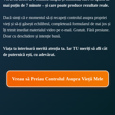
mai puțin de 7 minute – și care poate produce rezultate reale.
Dacă simți că e momentul să-ți recapeți controlul asupra propriei 
vieți și să-ți găsești echilibrul, completează formularul de mai jos și 
îți trimit imediat materialul video pe e-mail. Gratuit. Fără presiune. 
Doar cu deschidere și intenție bună.
Viața ta interioară merită atenția ta. Iar TU meriți să afli cât 
de puternică ești, cu adevărat.
Vreau să Preiau Controlul Asupra Vieții Mele