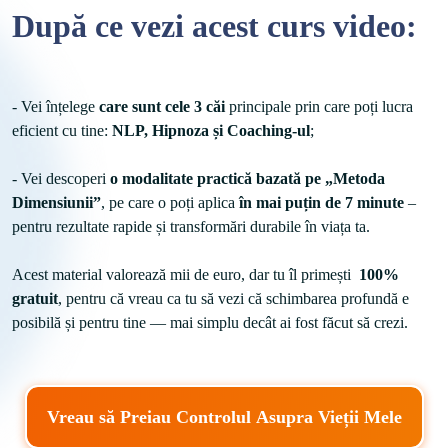
După ce vezi acest curs video:
- Vei înțelege 
care sunt cele 3 căi
 principale prin care poți lucra 
eficient cu tine: 
NLP, Hipnoza și Coaching-ul
;
- Vei descoperi 
o modalitate practică bazată pe „Metoda 
Dimensiunii”
, pe care o poți aplica
 în mai puțin de 7 minute
 – 
pentru rezultate rapide și transformări durabile în viața ta.

Acest material valorează mii de euro, dar tu îl primești  
100% 
gratuit
, pentru că vreau ca tu să vezi că schimbarea profundă e 
posibilă și pentru tine — mai simplu decât ai fost făcut să crezi.
Vreau să Preiau Controlul Asupra Vieții Mele