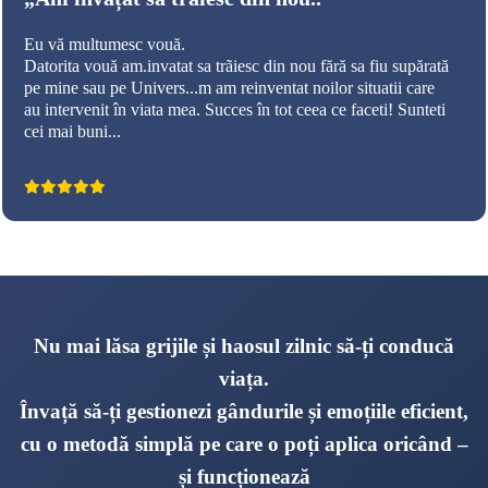
Eu vă multumesc vouă.
Datorita vouă am.invatat sa trãiesc din nou fără sa fiu supărată
pe mine sau pe Univers...m am reinventat noilor situatii care
au intervenit în viata mea. Succes în tot ceea ce faceti! Sunteti
cei mai buni...
Nu mai lăsa grijile și haosul zilnic să-ți conducă
viața.
Învață să-ți gestionezi gândurile și emoțiile eficient,
cu o metodă simplă pe care o poți aplica oricând –
și funcționează