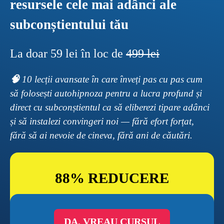
resursele cele mai adânci ale 
subconștientului tău
La doar 59 lei în loc de 
499 lei
🧠 
10 lecții avansate în care înveți pas cu pas cum 
să folosești autohipnoza pentru a lucra profund și 
direct cu subconștientul ca să eliberezi tipare adânci 
și să instalezi convingeri noi — fără efort forțat, 
fără să ai nevoie de cineva, fără ani de căutări.
88% REDUCERE
DA, VREAU CURSUL