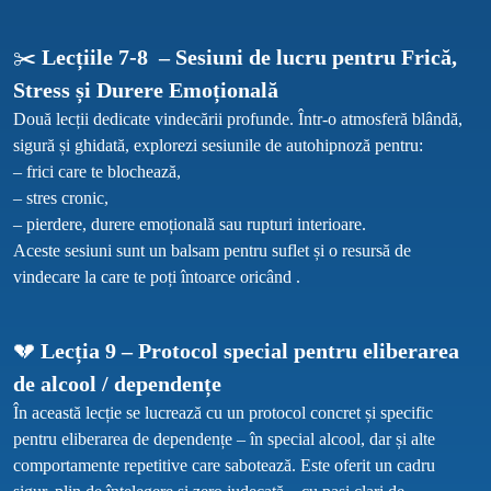
✂️ 
Lecțiile 7-8  – Sesiuni de lucru pentru Frică, 
Stress și Durere Emoțională
Două lecții dedicate vindecării profunde. Într-o atmosferă blândă, 
sigură și ghidată, explorezi sesiunile de autohipnoză pentru:

– frici care te blochează,

– stres cronic,

– pierdere, durere emoțională sau rupturi interioare.

Aceste sesiuni sunt un balsam pentru suflet și o resursă de 
vindecare la care te poți întoarce oricând .
💔 
Lecția 9 – Protocol special pentru eliberarea 
de alcool / dependențe
În această lecție se lucrează cu un protocol concret și specific 
pentru eliberarea de dependențe – în special alcool, dar și alte 
comportamente repetitive care sabotează. Este oferit un cadru 