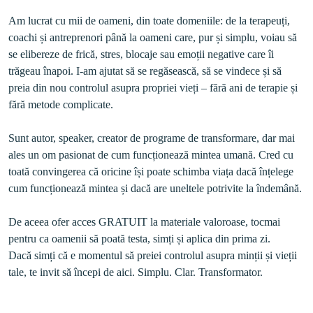
Am lucrat cu mii de oameni, din toate domeniile: de la terapeuți, 
coachi și antreprenori până la oameni care, pur și simplu, voiau să 
se elibereze de frică, stres, blocaje sau emoții negative care îi 
trăgeau înapoi. I-am ajutat să se regăsească, să se vindece și să 
preia din nou controlul asupra propriei vieți – fără ani de terapie și 
Sunt autor, speaker, creator de programe de transformare, dar mai 
ales un om pasionat de cum funcționează mintea umană. Cred cu 
toată convingerea că oricine își poate schimba viața dacă înțelege 
cum funcționează mintea și dacă are uneltele potrivite la îndemână. 

De aceea ofer acces GRATUIT la materiale valoroase, tocmai 
pentru ca oamenii să poată testa, simți și aplica din prima zi.

Dacă simți că e momentul să preiei controlul asupra minții și vieții 