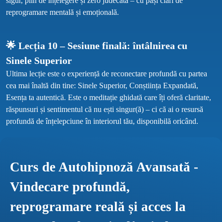
sigur, plin de înțelegere și zero judecată – cu pași clari de 
🌟 Lecția 10 – Sesiune finală: întâlnirea cu 
Sinele Superior
Ultima lecție este o experiență de reconectare profundă cu partea 
cea mai înaltă din tine: Sinele Superior, Conștiința Expandată, 
Esența ta autentică. Este o meditație ghidată care îți oferă claritate, 
răspunsuri și sentimentul că nu ești singur(ă) – ci că ai o resursă 
Curs de Autohipnoză Avansată - 
Vindecare profundă, 
reprogramare reală și acces la 