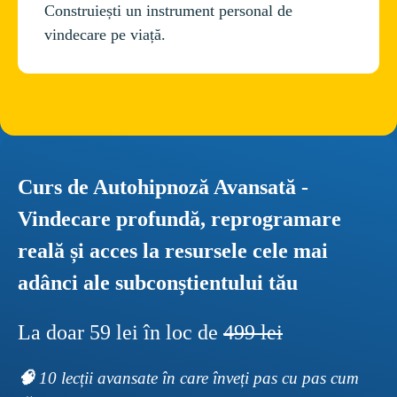
Construiești un instrument personal de 
Curs de Autohipnoză Avansată - 
Vindecare profundă, reprogramare 
reală și acces la resursele cele mai 
adânci ale subconștientului tău
La doar 59 lei în loc de 
499 lei
🧠 
10 lecții avansate în care înveți pas cu pas cum 