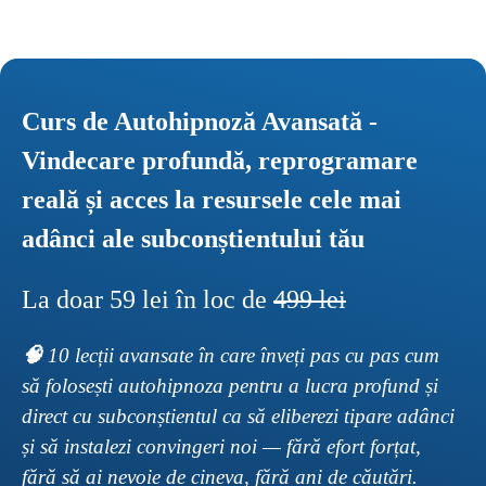
Curs de Autohipnoză Avansată - 
Vindecare profundă, reprogramare 
reală și acces la resursele cele mai 
adânci ale subconștientului tău
La doar 59 lei în loc de 
499 lei
🧠 
10 lecții avansate în care înveți pas cu pas cum 
să folosești autohipnoza pentru a lucra profund și 
direct cu subconștientul ca să eliberezi tipare adânci 
și să instalezi convingeri noi — fără efort forțat, 
fără să ai nevoie de cineva, fără ani de căutări.