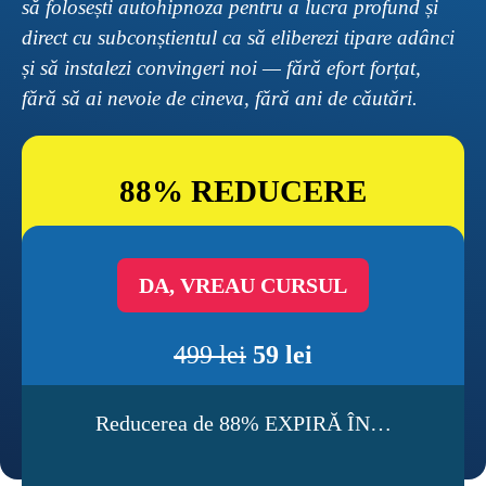
să folosești autohipnoza pentru a lucra profund și 
direct cu subconștientul ca să eliberezi tipare adânci 
și să instalezi convingeri noi — fără efort forțat, 
fără să ai nevoie de cineva, fără ani de căutări.
88% REDUCERE
DA, VREAU CURSUL
499 lei
5
9 lei
Reducerea de 88% EXPIRĂ ÎN…