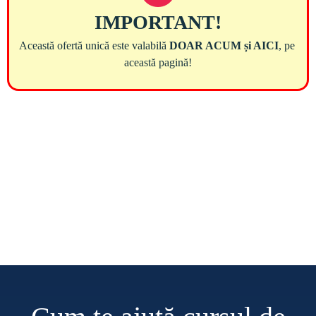
Această ofertă unică este valabilă 
DOAR ACUM și AICI
, pe 
Împreună, aceste programe formează un sistem complet 
pentru:

– eliberare emoțională,

– vindecarea subconștientă a tiparelor dureroase,

– reprogramare profundă și durabilă,

– și activarea resurselor tale cele mai puternice.