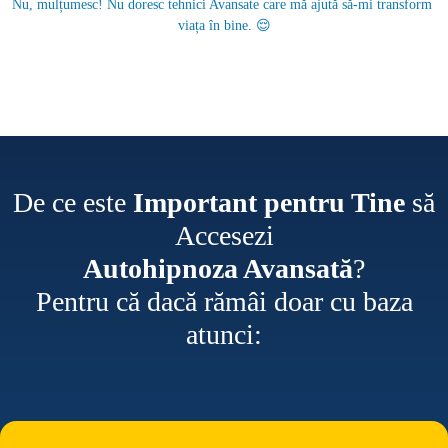
Nu, mulțumesc! Nu doresc tehnici Avansate care mă ajută să-mi transform 
viața în bine. 😌
De ce este
Important pentru Tine
să
Accesezi
Autohipnoza Avansată
?
Pentru că dacă rămâi doar cu baza
atunci: