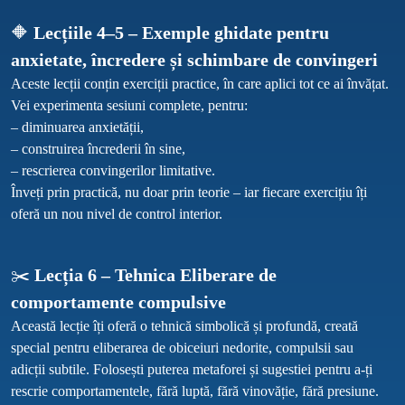
🔶
 Lecțiile 4–5 – Exemple ghidate pentru 
anxietate, încredere și schimbare de convingeri
Aceste lecții conțin exerciții practice, în care aplici tot ce ai învățat. 
Vei experimenta sesiuni complete, pentru:

– diminuarea anxietății,

– construirea încrederii în sine,

– rescrierea convingerilor limitative.

Înveți prin practică, nu doar prin teorie – iar fiecare exercițiu îți 
✂️ 
Lecția 6 – Tehnica Eliberare de 
comportamente compulsive
Această lecție îți oferă o tehnică simbolică și profundă, creată 
special pentru eliberarea de obiceiuri nedorite, compulsii sau 
adicții subtile. Folosești puterea metaforei și sugestiei pentru a-ți 