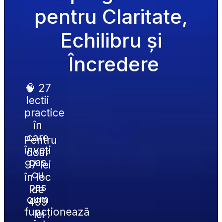
pentru Claritate, 
Echilibru și 
Încredere
🧠 27 
lectii 
practice 
în 
care 
Pentru 
înveți 
doar 
pas 
97 lei 
cu 
în loc 
pas 
de 
cum 
499 
funcționează 
lei