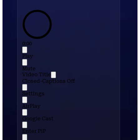
0:00
Play
Mute
Video Title
Closed-Captions Off
Settings
AirPlay
Google Cast
Enter PiP