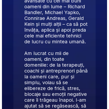
avansate cu cei mai buni 
oameni din lume – 
Richard 
Bandler, Michael Yapko, 
Connirae Andreas, Gerald 
Kein
 și mulți alții – ca să pot 
învăța, aplica și apoi preda 
cele mai eficiente tehnici 
de lucru cu mintea umană.
Am lucrat cu mii de 
oameni, din toate 
domeniile: de la terapeuți, 
coachi și antreprenori până 
la oameni care, pur și 
simplu, voiau să se 
elibereze de frică, stres, 
blocaje sau emoții negative 
care îi trăgeau înapoi. I-am 
ajutat să se regăsească, să 