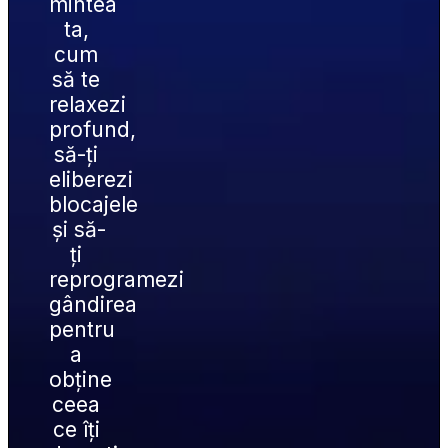
mintea 
ta, 
cum 
să te 
relaxezi 
profund, 
să-ți 
eliberezi 
blocajele 
și să-
ți 
reprogramezi 
gândirea 
pentru 
a 
obține 
ceea 
ce îți 