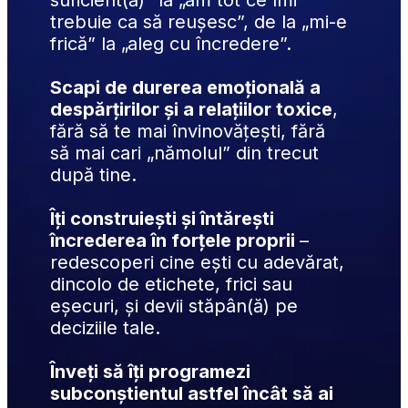
suficient(ă)” la „am tot ce îmi 
trebuie ca să reușesc”, de la „mi-e 
frică” la „aleg cu încredere”.
Scapi de durerea emoțională a 
despărțirilor și a relațiilor toxice
, 
fără să te mai învinovățești, fără 
să mai cari „nămolul” din trecut 
după tine.
Îți construiești și întărești 
încrederea în forțele proprii 
– 
redescoperi cine ești cu adevărat, 
dincolo de etichete, frici sau 
eșecuri, și devii stăpân(ă) pe 
deciziile tale.
Înveți să îți programezi 
subconștientul astfel încât să ai 