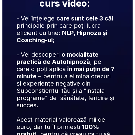
curs video:
- Vei înțelege 
care sunt cele 3 căi
principale prin care poți lucra 
eficient cu tine: 
NLP, Hipnoza și 
Coaching-ul
;
- Vei descoperi 
o modalitate 
practică de Autohipnoză
, pe 
care o poți aplica
 în mai puțin de 7 
minute
 – pentru a elimina crezuri 
și experiențe negative din 
Subconștientul tău și a "instala 
programe" de  sănătate, fericire și 
succes.
Acest material valorează mii de 
euro, dar tu îl primești 
100% 
gratuit
, pentru că vreau ca tu să 