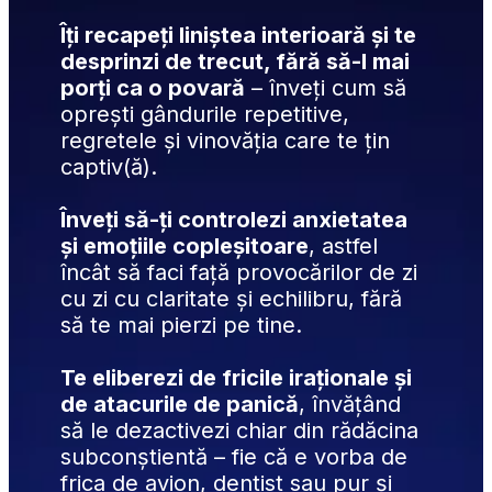
Îți recapeți liniștea interioară și te 
desprinzi de trecut, fără să-l mai 
porți ca o povară
 – înveți cum să 
oprești gândurile repetitive, 
regretele și vinovăția care te țin 
captiv(ă).
Înveți să-ți controlezi anxietatea 
și emoțiile copleșitoare
, astfel 
încât să faci față provocărilor de zi 
cu zi cu claritate și echilibru, fără 
să te mai pierzi pe tine.
Te eliberezi de fricile iraționale și 
de atacurile de panică
, învățând 
să le dezactivezi chiar din rădăcina 
subconștientă – fie că e vorba de 
frica de avion, dentist sau pur și 