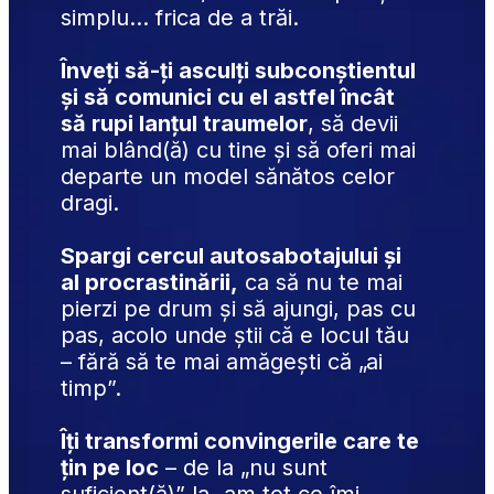
simplu... frica de a trăi.
Înveți să-ți asculți subconștientul 
și să comunici cu el astfel încât 
să rupi lanțul traumelor
, să devii 
mai blând(ă) cu tine și să oferi mai 
departe un model sănătos celor 
dragi.
Spargi cercul autosabotajului și 
al procrastinării,
 ca să nu te mai 
pierzi pe drum și să ajungi, pas cu 
pas, acolo unde știi că e locul tău 
– fără să te mai amăgești că „ai 
timp”.
Îți transformi convingerile care te 
țin pe loc
 – de la „nu sunt 