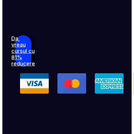
Da,
vreau
cursul cu
81%
reducere