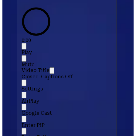
0:00
Play
Mute
Video Title
Closed-Captions Off
Settings
AirPlay
Google Cast
Enter PiP