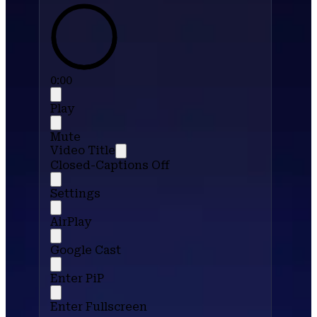
0:00
Play
Mute
Video Title
Closed-Captions Off
Settings
AirPlay
Google Cast
Enter PiP
Enter Fullscreen