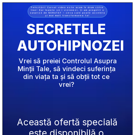
Felicitări! Cursul video este acum în drum către
tine! Dar înainte să-l vizionezi, ți-am pregătit o
surpriză de NERATAT – ceva care poate accelera
și mai mult transformarea ta!
SECRETELE 
AUTOHIPNOZEI
 Vrei să preiei Controlul Asupra 
Minții Tale, să vindeci suferința 
din viața ta și să obții tot ce 
vrei? 
Această ofertă specială 
este disponibilă o 