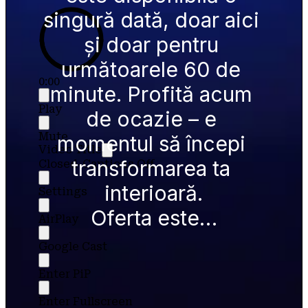
singură dată, doar aici 
și doar pentru 
următoarele 60 de 
0:00
minute. Profită acum 
Play
de ocazie – e 
Mute
momentul să începi 
Video Title
transformarea ta 
Closed-Captions Off
interioară.
Settings
Oferta este…
AirPlay
Google Cast
Enter PiP
Enter Fullscreen