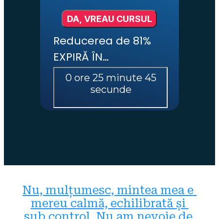
DA, VREAU CURSUL
Reducerea de 81% 
EXPIRĂ ÎN…
Nu, mulțumesc, mintea mea e 
mereu calmă, echilibrată și 
sub control. Nu am nevoie de 