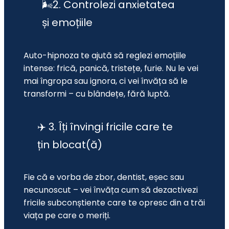
🌬️2. Controlezi anxietatea
și emoțiile
Auto-hipnoza te ajută să reglezi emoțiile 
intense: frică, panică, tristețe, furie. Nu le vei 
mai îngropa sau ignora, ci vei învăța să le 
transformi – cu blândețe, fără luptă.
✈️ 3. Îți învingi fricile care te
țin blocat(ă)
Fie că e vorba de zbor, dentist, eșec sau 
necunoscut – vei învăța cum să dezactivezi 
fricile subconștiente care te opresc din a trăi 
viața pe care o meriți.