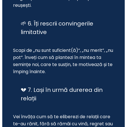
reușești.
🌱 6. Îți rescrii convingerile
limitative
Scapi de „nu sunt suficient(ă)”, „nu merit”, „nu 
pot”. Înveți cum să plantezi în mintea ta 
semințe noi, care te susțin, te motivează și te 
împing înainte.
💔 7. Lași în urmă durerea din
relații
Vei învăța cum să te eliberezi de relații care 
te-au rănit, fără să rămâi cu vină, regret sau 