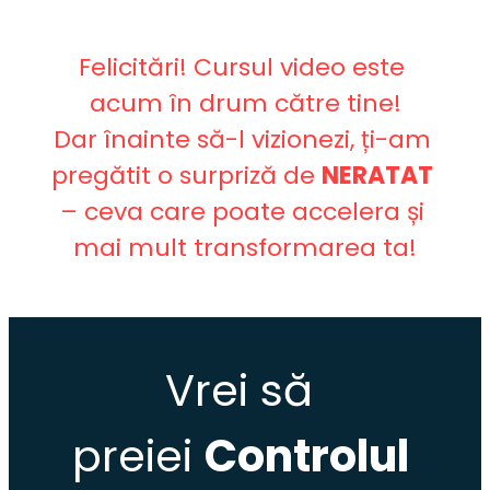
Felicitări! Cursul video este 
acum în drum către tine!
Dar înainte să-l vizionezi, ți-am 
pregătit o surpriză de 
NERATAT
– ceva care poate accelera și 
mai mult transformarea ta!
Vrei să 
preiei
Controlul 