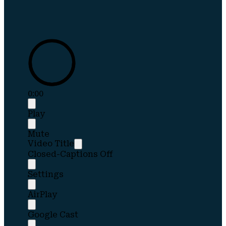
0:00
Play
Mute
Video Title
Closed-Captions Off
Settings
AirPlay
Google Cast