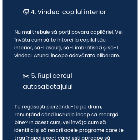
🧒 4. Vindeci copilul interior
Nu mai trebuie să porți povara copilăriei. Vei 
învăța cum să te întorci la copilul tău 
interior, să-l asculți, să-l îmbrățișezi și să-l 
vindeci. Atunci începe adevărata eliberare.
✂️ 5. Rupi cercul
autosabotajului
Te regăsești pierzându-te pe drum, 
renunțând când lucrurile încep să meargă 
bine? În acest curs, vei învăța cum să 
identifici și să rescrii acele programe care te 
trag înapoi exact când ești aproape să 