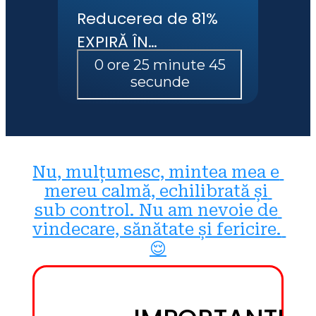
Reducerea de 81% 
EXPIRĂ ÎN…
Nu, mulțumesc, mintea mea e 
mereu calmă, echilibrată și 
sub control. Nu am nevoie de 
vindecare, sănătate și fericire. 
😌