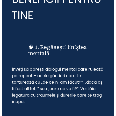
TINE
🧠 1. Regăsești liniștea
mentală
Înveți să oprești dialogul mental care rulează 
pe repeat – acele gânduri care te 
torturează cu „de ce n-am făcut?”, „dacă aș 
fi fost altfel…” sau „oare ce va fi?”. Vei tăia 
legătura cu traumele și durerile care te trag 
înapoi.