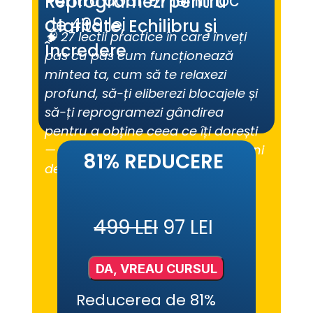
Pentru doar 97 lei în loc 
Reprogramezi pentru 
de 499 lei
Claritate, Echilibru și 
🧠 27 lectii practice în care înveți 
Încredere
pas cu pas cum funcționează 
mintea ta, cum să te relaxezi 
profund, să-ți eliberezi blocajele și 
să-ți reprogramezi gândirea 
pentru a obține ceea ce îți dorești 
— fără metode complicate sau ani 
81% REDUCERE
de terapie.
499 LEI
 97 LEI
DA, VREAU CURSUL
Reducerea de 81% 