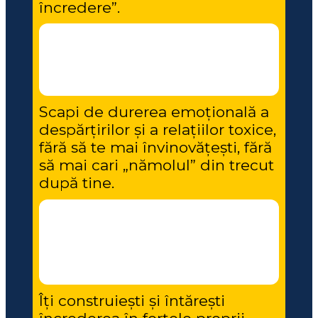
încredere”.
Scapi de durerea emoțională a 
despărțirilor și a relațiilor toxice, 
fără să te mai învinovățești, fără 
să mai cari „nămolul” din trecut 
după tine.
Îți construiești și întărești 