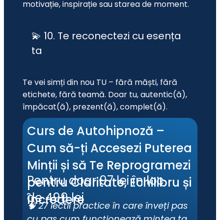
motivație, inspirație sau starea de moment.
💫 10. Te reconectezi cu esența
ta
Te vei simți din nou TU – fără măști, fără 
etichete, fără teamă. Doar tu, autentic(ă), 
împăcat(ă), prezent(ă), complet(ă).
Curs de Autohipnoză – 
Cum să-ți Accesezi Puterea 
Minții și să Te Reprogramezi 
Pentru doar 97 lei în loc 
pentru Claritate, Echilibru și 
de 499 lei
Încredere
🧠 27 lectii practice în care înveți pas 
cu pas cum funcționează mintea ta, 