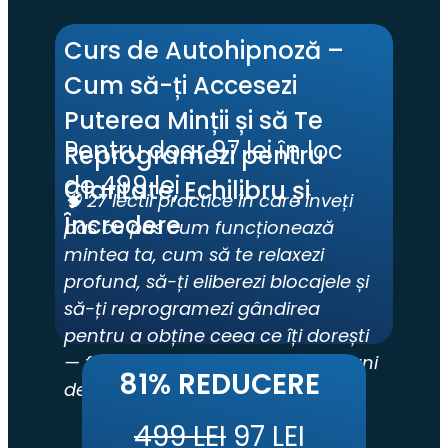
Curs de Autohipnoză – 
Cum să-ți Accesezi 
Puterea Minții și să Te 
Pentru doar 97 lei în loc 
Reprogramezi pentru 
de 499 lei
Claritate, Echilibru și 
🧠 27 lectii practice în care înveți 
Încredere
pas cu pas cum funcționează 
mintea ta, cum să te relaxezi 
profund, să-ți eliberezi blocajele și 
să-ți reprogramezi gândirea 
pentru a obține ceea ce îți dorești 
— fără metode complicate sau ani 
81% REDUCERE
de terapie.
499 LEI
 97 LEI