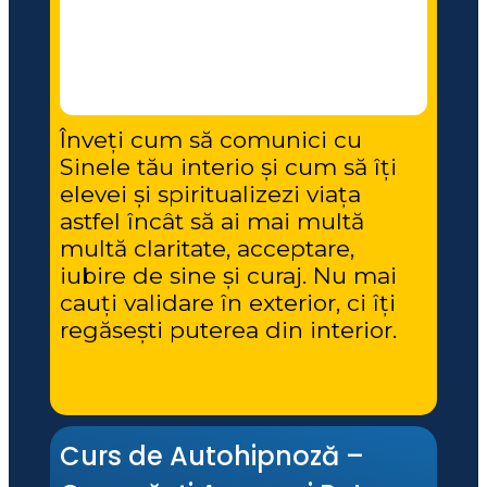
Înveți cum să comunici cu 
Sinele tău interio și cum să îți 
elevei și spiritualizezi viața 
astfel încât să ai mai multă 
multă claritate, acceptare, 
iubire de sine și curaj. Nu mai 
cauți validare în exterior, ci îți 
regăsești puterea din interior.
Curs de Autohipnoză – 