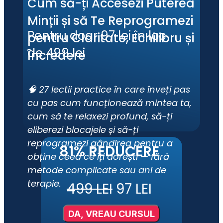
Cum să-ți Accesezi Puterea 
Minții și să Te Reprogramezi 
Pentru doar 97 lei în loc 
pentru Claritate, Echilibru și 
de 499 lei
Încredere
🧠 27 lectii practice în care înveți pas 
cu pas cum funcționează mintea ta, 
cum să te relaxezi profund, să-ți 
eliberezi blocajele și să-ți 
reprogramezi gândirea pentru a 
81% REDUCERE
obține ceea ce îți dorești — fără 
metode complicate sau ani de 
terapie.
499 LEI
 97 LEI
DA, VREAU CURSUL