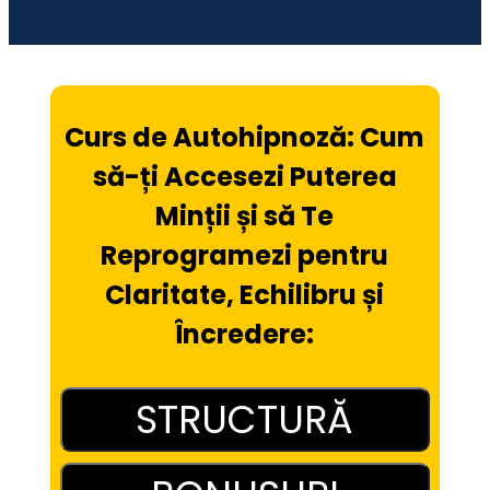
Curs de Autohipnoză: Cum
să-ți Accesezi Puterea
Minții și să Te
Reprogramezi pentru
Claritate, Echilibru și
Încredere:
STRUCTURĂ