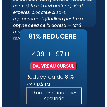
cum să te relaxezi profund, să-ți 
eliberezi blocajele și să-ți 
reprogramezi gândirea pentru a 
obține ceea ce îți dorești — fără 
metode complicate sau ani de 
81% REDUCERE
terapie.
499 LEI
 97 LEI
DA, VREAU CURSUL
Reducerea de 81% 
EXPIRĂ ÎN…