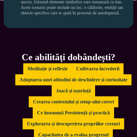
succes, folosind elemente simbolice care rezonează cu tine. 
Acest scenariu poate include un loc, o călătorie, entități sau 
obiecte specifice care te ajută în procesul de autohipnoză.
Ce abilități dobândești?
Meditație și reflexie
Cultivarea încrederii
Adoptarea unei atitudini de deschidere și curiozitate
Joacă și ușurință
Crearea contextului și setup-ului corect
Ce înseamnă Persistență și practică
Explorarea și descoperirea propriilor crezuri
Capacitatea de a evalua progresul