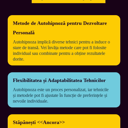
Metode de Autohipnoză pentru Dezvoltare
Personală
Autohipnoza implică diverse tehnici pentru a induce o 
stare de transă. Vei învăța metode care pot fi folosite 
individual sau combinate pentru a obține rezultatele 
dorite.
Flexibilitatea și Adaptabilitatea Tehnicilor
Autohipnoza este un proces personalizat, iar tehnicile 
și metodele pot fi ajustate în funcție de preferințele și 
nevoile individuale.
Stăpânești <<Ancora>>