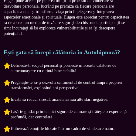
Eugen pune accent pe puterea minții în procesul de vindecare și 
dezvoltare personală, lucrând pe premiza că fiecare persoană are 
capacitatea de a-și transforma viața prin înțelegerea și integrarea 
aspectelor emoționale și spirituale. Eugen este apreciat pentru capacitatea 
sa de a crea un mediu de învățare sigur și deschis, unde participanții se 
simt încurajați să își exploreze vulnerabilitățile și să își descopere 
potențialul.
Ești gata să începi călătoria în Autohipnoză?
Definește-ți scopul personal și pornește în această călătorie de
autocunoaștere cu o țintă bine stabilită.
Pregătește-te să-ți dezvolți sentimentul de control asupra propriei
transformări, explorând noi perspective.
Învață să reduci stresul, anxietatea sau alte stări negative.
Lasă-te ghidat prin tehnici sigure de calmare și trăiește o experiență
profundă, dar controlată.
Eliberează emoțiile blocate într-un cadru de vindecare natural.