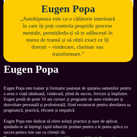
Eugen Popa
„Autohipnoza este ca o călătorie interioară 
în care îți poți controla propriile procese 
mentale, permițându-ți să te adâncești în 
starea de transă și să obții exact ce îți 
dorești – vindecare, claritate sau 
transformare.”
Eugen Popa
Eugen Popa este trainer și formator pasionat de ajutarea oamenilor pentru 
a avea o viață sănătoasă, vindecată, plină de succes, fericire și împlinire.

Eugen predă de peste 10 ani cursuri și programe de auto-vindecare și 
dezvoltare personală și profesională, fiind recunoscut pentru abordarea sa 
pragmatică, practică, eficient și empatică.
Eugen Popa este dedicat să ofere soluții practice și ușor de aplicat, 
ajutându-te să înțelegi rapid tehnicile predate pentru a le putea aplica cu 
succes pentru tine sau cu clienții tăi.