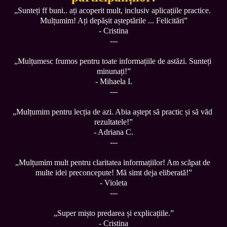
„Sunteți ff buni.. ați acoperit mult, inclusiv aplicațiile practice. 
Mulțumim! Ați depășit așteptările ... Felicitări”

- Cristina

---

„Mulțumesc frumos pentru toate informațiile de astăzi. Sunteți 
minunați!”
- Mihaela I.

---
„Mulțumim pentru lecția de azi. Abia aștept să practic și să văd 
rezultatele!”
- Adriana C.
---

„Mulțumim mult pentru claritatea informațiilor! Am scăpat de 
multe idei preconcepute! Mă simt deja eliberată!”

- Violeta
---

„Super mișto predarea și explicațiile.”
- Cristina