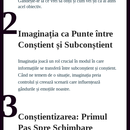
Gândește-te la ce vrei să obții și cum vei ști că ai atins 
acel obiectiv. 
2
Imaginația ca Punte între
Conștient și Subconștient
Imaginația joacă un rol crucial în modul în care 
informațiile se transferă între subconștient și conștient. 
Când ne temem de o situație, imaginația preia 
controlul și creează scenarii care influențează 
gândurile și emoțiile noastre.
3
Conștientizarea: Primul
Pas Spre Schimbare