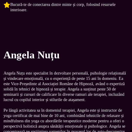
Bucură-te de conectarea dintre minte și corp, folosind resursele
interioare.
Angela Nuțu
Angela Nuțu este specialist în dezvoltare personală, psihologie relațională 
și vindecare emoțională, cu o experiență de peste 15 ani în domeniu. Ea 
este Vice-Președinte al Asociației Române de Hipnoză, având o expertiză 
solidă în tehnici de hipnoză și terapie. Angela a susținut peste 50 de 
seminarii și cursuri de calificare în diverse ramuri ale terapiei, incluzând 
lucrul cu copilul interior și stilurile de atașament.

Pe lângă activitatea sa în domeniul terapiei, Angela este și instructor de 
yoga certificat de mai bine de 10 ani, combinând tehnicile de relaxare și 
mindfulness din yoga cu abordările terapeutice moderne pentru a oferi o 
perspectivă holistică asupra sănătății emoționale și psihologice. Angela se 
concentrează pe sprijinirea oamenilor în procesul lor de auto-descoperire 