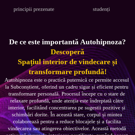
principii prezenate
studenți
De ce este importantă Autohipnoza?
Descoperă
Spațiul interior de vindecare și
transformare profundă!
Autohipnoza este o practică puternică ce permite accesul 
la Subconștient, oferind un cadru sigur și eficient pentru 
transformare personală. Procesul începe cu o stare de 
relaxare profundă, unde atenția este îndreptată către 
interior, facilitând concentrarea pe sugestii pozitive și 
schimbări dorite. În această stare, corpul și mintea 
colaborează pentru a reduce blocajele și a facilita 
vindecarea sau atingerea obiectivelor. Această metodă 