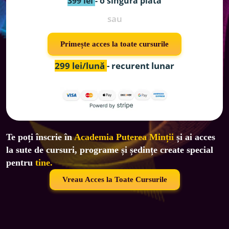
399 lei 
- o singură plată
sau
Primește acces la toate cursurile
299 lei/lună 
- recurent lunar
Te poți înscrie în 
Academia Puterea Minții
 și ai acces 
la sute de cursuri, programe și ședințe create special 
pentru 
tine.
Vreau Acces la Toate Cursurile