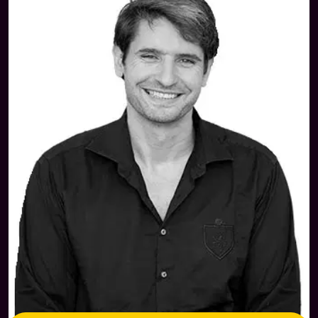
în afirmații care susțin transformarea ta. Lecția îți arată
cum să îți creezi propriile sugestii pozitive care să
înlocuiască tiparele mentale disfuncționale și să te susțină
în atingerea scopurilor.