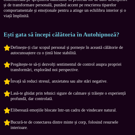
și de transformare personală, punând accent pe rescrierea tiparelor 
comportamentale și emoționale pentru a atinge un echilibru interior și o 
viață împlinită.
Ești gata să începi călătoria în Autohipnoză?
Definește-ți clar scopul personal și pornește în această călătorie de
autocunoaștere cu o țintă bine stabilită.
Pregătește-te să-ți dezvolți sentimentul de control asupra propriei
transformări, explorând noi perspective.
Învață să reduci stresul, anxietatea sau alte stări negative.
Lasă-te ghidat prin tehnici sigure de calmare și trăiește o experiență
profundă, dar controlată.
Eliberează emoțiile blocate într-un cadru de vindecare natural.
Bucură-te de conectarea dintre minte și corp, folosind resursele
interioare.