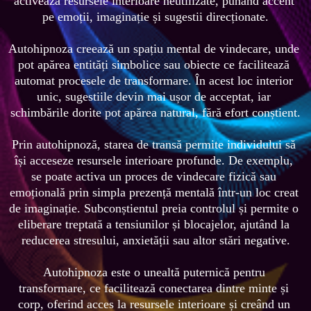
activează resursele interioare neutilizate, punând accent 
pe emoții, imaginație și sugestii direcționate.

Autohipnoza creează un spațiu mental de vindecare, unde 
pot apărea entități simbolice sau obiecte ce facilitează 
automat procesele de transformare. În acest loc interior 
unic, sugestiile devin mai ușor de acceptat, iar 
schimbările dorite pot apărea natural, fără efort conștient.

Prin autohipnoză, starea de transă permite individului să 
își acceseze resursele interioare profunde. De exemplu, 
se poate activa un proces de vindecare fizică sau 
emoțională prin simpla prezență mentală într-un loc creat 
de imaginație. Subconștientul preia controlul și permite o 
eliberare treptată a tensiunilor și blocajelor, ajutând la 
reducerea stresului, anxietății sau altor stări negative.

Autohipnoza este o unealtă puternică pentru 
transformare, ce facilitează conectarea dintre minte și 
corp, oferind acces la resursele interioare și creând un 