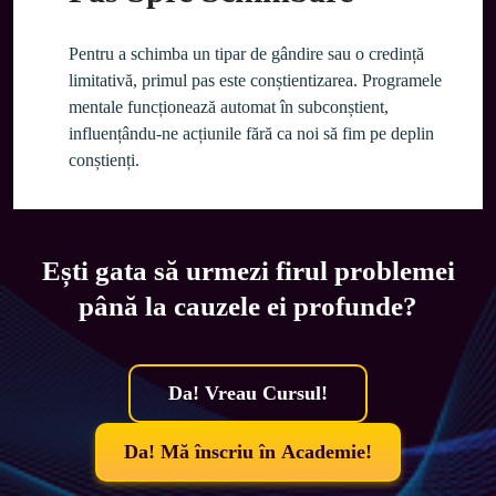
Pentru a schimba un tipar de gândire sau o credință 
limitativă, primul pas este conștientizarea. Programele 
mentale funcționează automat în subconștient, 
influențându-ne acțiunile fără ca noi să fim pe deplin 
conștienți.
Ești gata să urmezi firul problemei
până la cauzele ei profunde?
Da! Vreau Cursul!
Da! Mă înscriu în Academie!