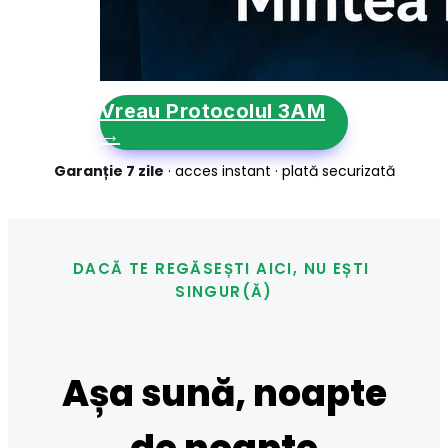
Vreau Protocolul 3AM
→
Garanție 7 zile
 · acces instant · plată securizată
DACĂ TE REGĂSEȘTI AICI, NU EȘTI 
SINGUR(Ă)
Așa sună, noapte