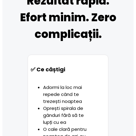
Rezultat rapid.
Efort minim. Zero
complicații.
✅ Ce câștigi
Adormi la loc mai 
repede când te 
trezești noaptea
Oprești spirala de 
gânduri fără să te 
lupți cu ea
O cale clară pentru 