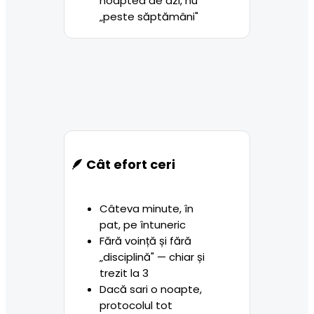
noaptea de azi, nu 
„peste săptămâni"
🪶 Cât efort ceri
Câteva minute, în 
pat, pe întuneric
Fără voință și fără 
„disciplină" — chiar și 
trezit la 3
Dacă sari o noapte, 
protocolul tot 