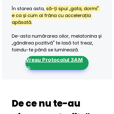
În starea asta, 
să-ți spui „gata, dormi" 
e ca și cum ai frâna cu accelerația 
apăsată.
De-asta numărarea oilor, melatonina și 
„gândirea pozitivă" te lasă tot treaz, 
foindu-te până se luminează.
Vreau Protocolul 3AM
→
De ce nu te-au