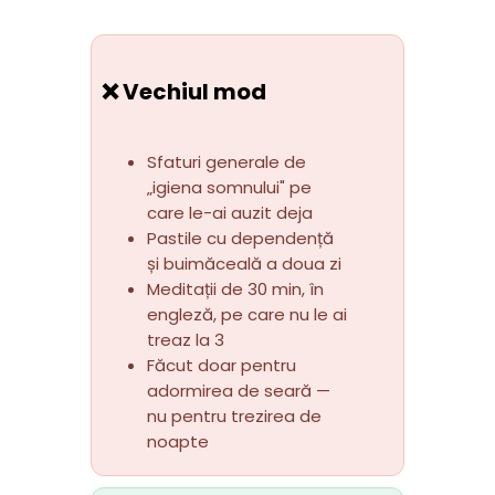
❌ Vechiul mod
Sfaturi generale de 
„igiena somnului" pe 
care le-ai auzit deja
Pastile cu dependență 
și buimăceală a doua zi
Meditații de 30 min, în 
engleză, pe care nu le ai 
treaz la 3
Făcut doar pentru 
adormirea de seară — 
nu pentru trezirea de 
noapte