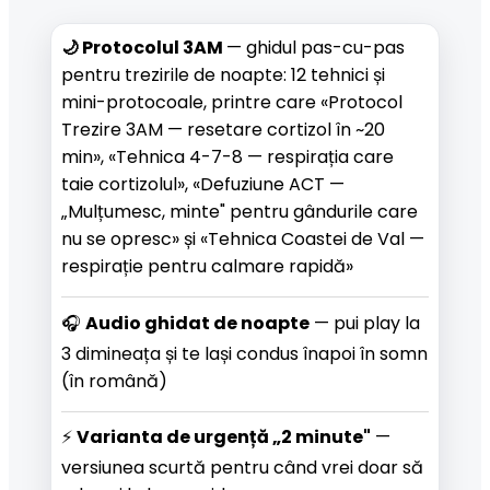
🌙 Protocolul 3AM 
— ghidul pas-cu-pas 
pentru trezirile de noapte: 12 tehnici și 
mini-protocoale, printre care «Protocol 
Trezire 3AM — resetare cortizol în ~20 
min», «Tehnica 4-7-8 — respirația care 
taie cortizolul», «Defuziune ACT — 
„Mulțumesc, minte" pentru gândurile care 
nu se opresc» și «Tehnica Coastei de Val — 
respirație pentru calmare rapidă»
🎧 
Audio ghidat de noapte
 — pui play la 
3 dimineața și te lași condus înapoi în somn 
(în română)
⚡ 
Varianta de urgență „2 minute"
 — 
versiunea scurtă pentru când vrei doar să 