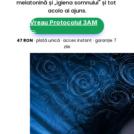
melatonină și „igiena somnului" și tot 
acolo ai ajuns.
Vreau Protocolul 3AM
→
47 RON
 · plată unică · acces instant · garanție 7 
zile