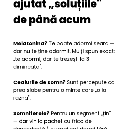
ajutat „soluțiile"
de până acum
Melatonina?
 Te poate adormi seara — 
dar nu te ține adormit. Mulți spun exact: 
„te adormi, dar te trezești la 3 
dimineața".
Ceaiurile de somn? 
Sunt percepute ca 
prea slabe pentru o minte care „o ia 
razna".
Somniferele?
 Pentru un segment „țin" 
— dar vin la pachet cu frica de 
dependență („nu mai pot dormi fără 