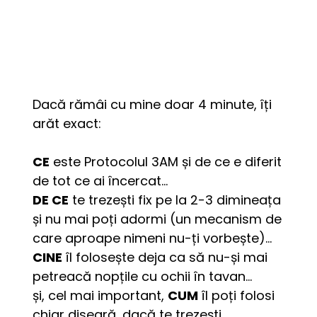
Dacă rămâi cu mine doar 4 minute, îți 
arăt exact:
CE
 este Protocolul 3AM și de ce e diferit 
de tot ce ai încercat…
DE CE
 te trezești fix pe la 2-3 dimineața 
și nu mai poți adormi (un mecanism de 
care aproape nimeni nu-ți vorbește)…
CINE
 îl folosește deja ca să nu-și mai 
petreacă nopțile cu ochii în tavan…
și, cel mai important, 
CUM
 îl poți folosi 
chiar diseară, dacă te trezești.