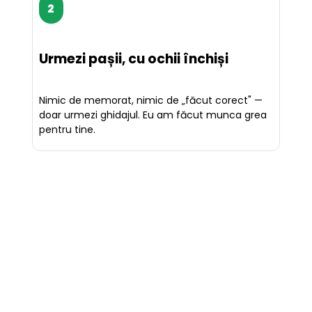
2
Urmezi pașii, cu ochii închiși
Nimic de memorat, nimic de „făcut corect" — 
doar urmezi ghidajul. Eu am făcut munca grea 
pentru tine.