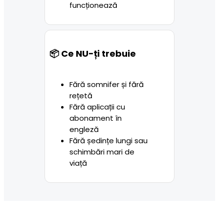
funcționează
📦 Ce NU-ți trebuie
Fără somnifer și fără 
rețetă
Fără aplicații cu 
abonament în 
engleză
Fără ședințe lungi sau 
schimbări mari de 
viață