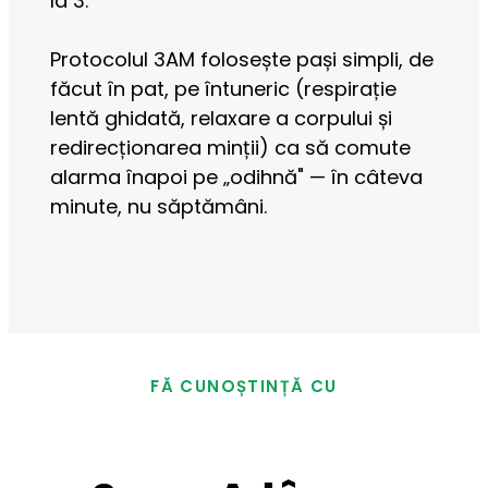
la 3.
Protocolul 3AM folosește pași simpli, de 
făcut în pat, pe întuneric (respirație 
lentă ghidată, relaxare a corpului și 
redirecționarea minții) ca să comute 
alarma înapoi pe „odihnă" — în câteva 
minute, nu săptămâni.
FĂ CUNOȘTINȚĂ CU