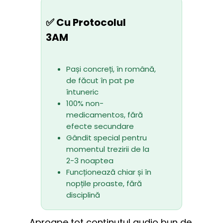
✅ Cu Protocolul
3AM
Pași concreți, în română, 
de făcut în pat pe 
întuneric
100% non-
medicamentos, fără 
efecte secundare
Gândit special pentru 
momentul trezirii de la 
2-3 noaptea
Funcționează chiar și în 
nopțile proaste, fără 
disciplină
Aproape tot conținutul audio bun de 